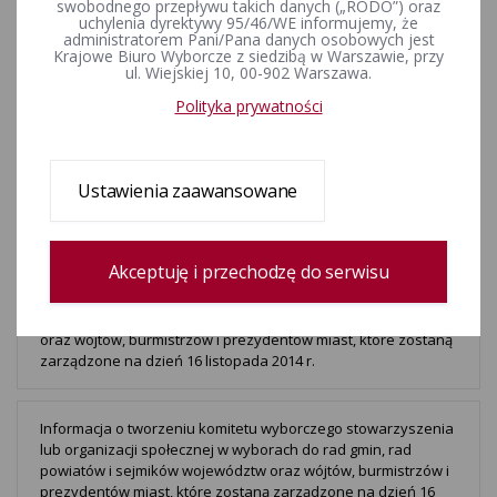
swobodnego przepływu takich danych („RODO”) oraz
uchylenia dyrektywy 95/46/WE informujemy, że
Informacja o tworzeniu komitetu wyborczego wyborców w
administratorem Pani/Pana danych osobowych jest
Krajowe Biuro Wyborcze z siedzibą w Warszawie, przy
wyborach do rad gmin, rad powiatów i sejmików województw
ul. Wiejskiej 10, 00-902 Warszawa.
oraz wójtów, burmistrzów i prezydentów miast, które zostaną
zarządzone na dzień 16 listopada 2014 r.
Polityka prywatności
Informacja o tworzeniu komitetu wyborczego partii politycznej
w wyborach do rad gmin, rad powiatów i sejmików
Ustawienia zaawansowane
województw oraz wójtów, burmistrzów i prezydentów miast,
które zostaną zarządzone na dzień 16 listopada 2014 r.
Akceptuję i przechodzę do serwisu
Informacja o tworzeniu koalicyjnego komitetu wyborczego w
wyborach do rad gmin, rad powiatów i sejmików województw
oraz wójtów, burmistrzów i prezydentów miast, które zostaną
zarządzone na dzień 16 listopada 2014 r.
Informacja o tworzeniu komitetu wyborczego stowarzyszenia
lub organizacji społecznej w wyborach do rad gmin, rad
powiatów i sejmików województw oraz wójtów, burmistrzów i
prezydentów miast, które zostaną zarządzone na dzień 16