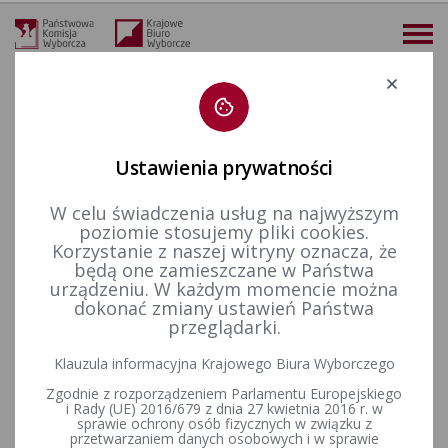
Deklaracja dostępności
Ustawienia prywatności
W celu świadczenia usług na najwyższym
więcej
poziomie stosujemy pliki cookies.
Korzystanie z naszej witryny oznacza, że
Wybory i referenda
Wybory samorządowe i referenda lokalne
Wybory samorządowe w 2014&nbsp;r.
Komitety wyborcze
będą one zamieszczane w Państwa
urządzeniu. W każdym momencie można
dokonać zmiany ustawień Państwa
przeglądarki.
Informacja o tworzeniu komitetu wyborczego stowarzyszenia
lub organizacji społecznej w wyborach do rad gmin, rad
Klauzula informacyjna Krajowego Biura Wyborczego
powiatów i sejmików województw oraz wójtów, burmistrzów i
Zgodnie z rozporządzeniem Parlamentu Europejskiego
prezydentów miast, które zostaną zarządzone na dzień 16
i Rady (UE) 2016/679 z dnia 27 kwietnia 2016 r. w
listopada 2014 r.
sprawie ochrony osób fizycznych w związku z
przetwarzaniem danych osobowych i w sprawie