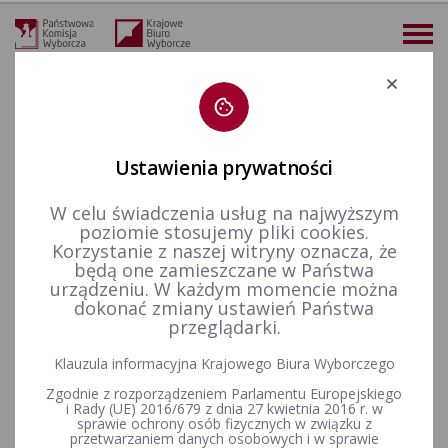
Deklaracja dostępności
Ustawienia prywatności
W celu świadczenia usług na najwyższym
więcej
poziomie stosujemy pliki cookies.
Korzystanie z naszej witryny oznacza, że
Wybory i referenda
Wybory samorządowe i referenda lokalne
Wybory samorządowe w 2006&nbsp;r.
Komitety Wyborcze
będą one zamieszczane w Państwa
Województwo lubelskie - Wykaz komitetów wyborczych, których zawiadomienia o utworzeniu zostały przyjęte przez komisarzy wyborczych
urządzeniu. W każdym momencie można
dokonać zmiany ustawień Państwa
Województwo lubelskie -
przeglądarki.
Wykaz komitetów wyborczych,
Klauzula informacyjna Krajowego Biura Wyborczego
których zawiadomienia o
Zgodnie z rozporządzeniem Parlamentu Europejskiego
i Rady (UE) 2016/679 z dnia 27 kwietnia 2016 r. w
utworzeniu zostały przyjęte
sprawie ochrony osób fizycznych w związku z
przetwarzaniem danych osobowych i w sprawie