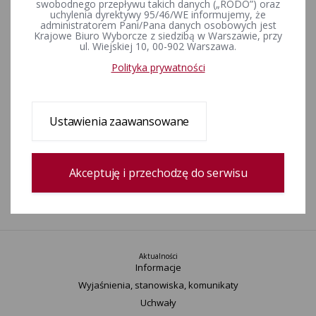
swobodnego przepływu takich danych („RODO”) oraz
przez komisarzy wyborczych
uchylenia dyrektywy 95/46/WE informujemy, że
administratorem Pani/Pana danych osobowych jest
Krajowe Biuro Wyborcze z siedzibą w Warszawie, przy
ZAŁĄCZNIKI
ul. Wiejskiej 10, 00-902 Warszawa.
Polityka prywatności
06.xls [Województwo lubelskie - Wykaz komitetów wyborczych,
których zawiadomienia o utworzeniu zostały przyjęte przez
komisarzy wyborczych]
Ustawienia zaawansowane
Rejestr zmian
Akceptuję i przechodzę do serwisu
Data utworzenia
25-02-2016 10:35
Wprowadził:
Bartosz Goździk
Aktualności
Informacje
Wyjaśnienia, stanowiska, komunikaty
Uchwały