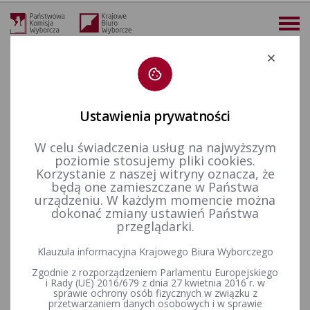
Deklaracja dostępności
Ustawienia prywatności
W celu świadczenia usług na najwyższym
więcej
poziomie stosujemy pliki cookies.
Korzystanie z naszej witryny oznacza, że
Wybory i referenda
Wybory Prezydenta Rzeczypospolitej Polskiej
Wybory Prezydenta RP w 2015&nbsp;r.
Informacje dotyczące udziału w głosowaniu
będą one zamieszczane w Państwa
urządzeniu. W każdym momencie można
dokonać zmiany ustawień Państwa
przeglądarki.
Informacja o warunkach udziału w ponownym głosowaniu w
wyborach Prezydenta Rzeczypospolitej Polskiej, które
Klauzula informacyjna Krajowego Biura Wyborczego
zostanie przeprowadzone w dniu 24 maja 2015 r., w
Zgodnie z rozporządzeniem Parlamentu Europejskiego
obwodach głosowania utworzonych za granicą i na polskich
i Rady (UE) 2016/679 z dnia 27 kwietnia 2016 r. w
statkach morskich
sprawie ochrony osób fizycznych w związku z
przetwarzaniem danych osobowych i w sprawie