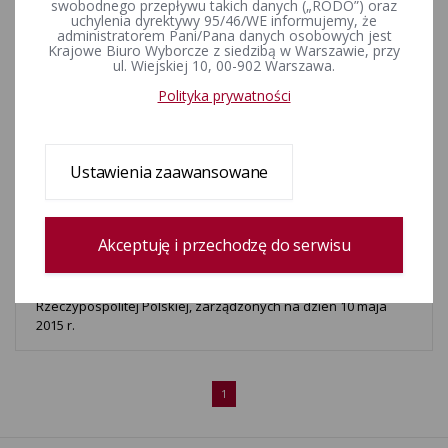
swobodnego przepływu takich danych („RODO”) oraz
uchylenia dyrektywy 95/46/WE informujemy, że
Informacja o warunkach udziału w ponownym głosowaniu w
administratorem Pani/Pana danych osobowych jest
Krajowe Biuro Wyborcze z siedzibą w Warszawie, przy
wyborach Prezydenta Rzeczypospolitej Polskiej, w obwodach
ul. Wiejskiej 10, 00-902 Warszawa.
głosowania utworzonych w kraju, które zostanie
przeprowadzone w dniu 24 maja 2015 r.
Polityka prywatności
Informacja o warunkach udziału w głosowaniu w obwodach
głosowania utworzonych za granicą i na polskich statkach
Ustawienia zaawansowane
morskich, w wyborach Prezydenta Rzeczypospolitej Polskiej,
zarządzonych na dzień 10 maja 2015 r.
Akceptuję i przechodzę do serwisu
Informacja o warunkach udziału w głosowaniu w obwodach
głosowania utworzonych w kraju, w wyborach Prezydenta
Rzeczypospolitej Polskiej, zarządzonych na dzień 10 maja
2015 r.
1