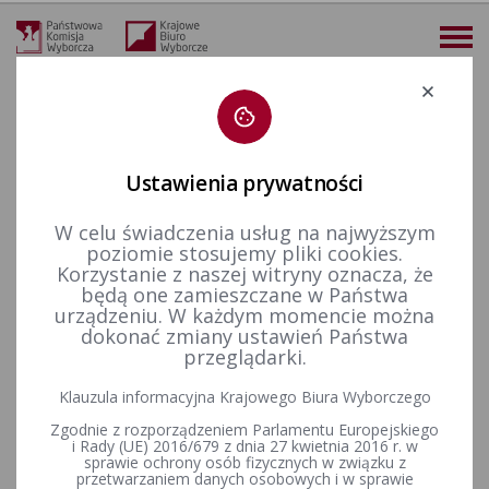
Deklaracja dostępności
Ustawienia prywatności
W celu świadczenia usług na najwyższym
więcej
poziomie stosujemy pliki cookies.
Korzystanie z naszej witryny oznacza, że
Wybory i referenda
Wybory Prezydenta Rzeczypospolitej Polskiej
Wybory Prezydenta RP w 2010&nbsp;r.
będą one zamieszczane w Państwa
urządzeniu. W każdym momencie można
dokonać zmiany ustawień Państwa
przeglądarki.
Wizualizacja wyborów Prezydenta Rzeczypospolitej Polskiej
2010 r.
Klauzula informacyjna Krajowego Biura Wyborczego
Zgodnie z rozporządzeniem Parlamentu Europejskiego
i Rady (UE) 2016/679 z dnia 27 kwietnia 2016 r. w
sprawie ochrony osób fizycznych w związku z
1
przetwarzaniem danych osobowych i w sprawie