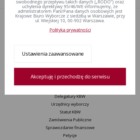
swobodnego przepływu takich danych („RODO”) oraz
uchylenia dyrektywy 95/46/WE informujemy, że
administratorem Pani/Pana danych osobowych jest
Krajowe Biuro Wyborcze z siedzibą w Warszawie, przy
ul. Wiejskiej 10, 00-902 Warszawa.
Aktualności
Informacje
Polityka prywatności
Wyjaśnienia, stanowiska, komunikaty
Uchwały
Konkurs „Wybieram Wybory”
Ustawienia zaawansowane
Archiwum
Akceptuję i przechodzę do serwisu
KBW
Informacje KBW
Zespoły KBW
Delegatury ​KBW
Urzędnicy wyborczy
Statut K​BW
Zamówienia Publiczne
Sprawozdanie finansowe
Petycje