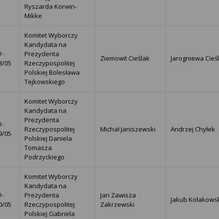
Ryszarda Korwin-
Mikke
Komitet Wyborczy
Kandydata na
-
Prezydenta
Ziemowit Cieślak
Jarogniewa Cieś
8/05
Rzeczypospolitej
Polskiej Bolesława
Tejkowskiego
Komitet Wyborczy
Kandydata na
Prezydenta
-
Rzeczypospolitej
Michał Janiszewski
Andrzej Chyłek
9/05
Polskiej Daniela
Tomasza
Podrzyckiego
Komitet Wyborczy
Kandydata na
-
Prezydenta
Jan Zawisza
Jakub Kołakows
0/05
Rzeczypospolitej
Zakrzewski
Polskiej Gabriela