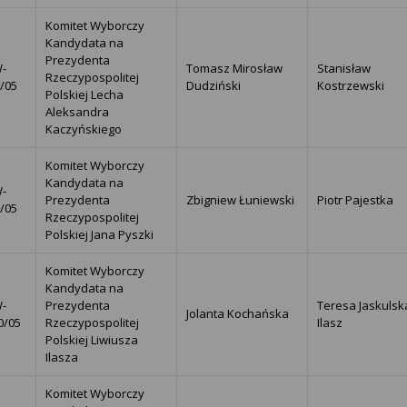
Komitet Wyborczy
Kandydata na
Prezydenta
-
Tomasz Mirosław
Stanisław
Rzeczypospolitej
8/05
Dudziński
Kostrzewski
Polskiej Lecha
Aleksandra
Kaczyńskiego
Komitet Wyborczy
Kandydata na
-
Prezydenta
Zbigniew Łuniewski
Piotr Pajestka
9/05
Rzeczypospolitej
Polskiej Jana Pyszki
Komitet Wyborczy
Kandydata na
-
Prezydenta
Teresa Jaskulsk
Jolanta Kochańska
0/05
Rzeczypospolitej
Ilasz
Polskiej Liwiusza
Ilasza
Komitet Wyborczy