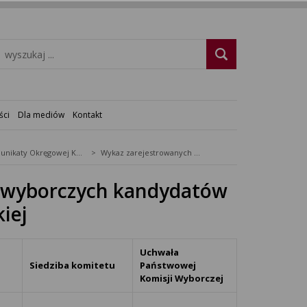
ści
Dla mediów
Kontakt
Komunikaty Okręgowej Komisji Wyborczej
Wykaz zarejestrowanych komitetów wyborczych kandydatów na Prezydenta Rzeczypospolitej Polskiej
 wyborczych kandydatów
iej
Uchwała
Siedziba komitetu
Państwowej
Komisji Wyborczej