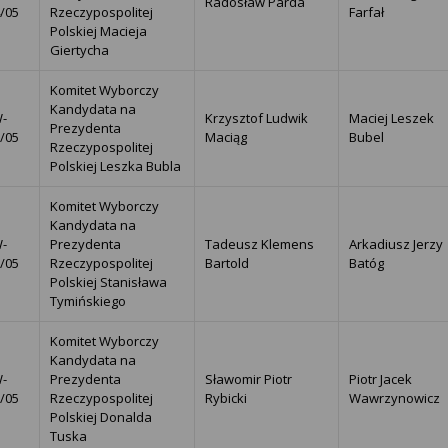
Radosław Parda
4/05
Rzeczypospolitej
Farfał
Polskiej Macieja
Giertycha
Komitet Wyborczy
Kandydata na
-
Krzysztof Ludwik
Maciej Leszek
Prezydenta
5/05
Maciąg
Bubel
Rzeczypospolitej
Polskiej Leszka Bubla
Komitet Wyborczy
Kandydata na
-
Prezydenta
Tadeusz Klemens
Arkadiusz Jerzy
6/05
Rzeczypospolitej
Bartold
Batóg
Polskiej Stanisława
Tymińskiego
Komitet Wyborczy
Kandydata na
-
Prezydenta
Sławomir Piotr
Piotr Jacek
7/05
Rzeczypospolitej
Rybicki
Wawrzynowicz
Polskiej Donalda
Tuska