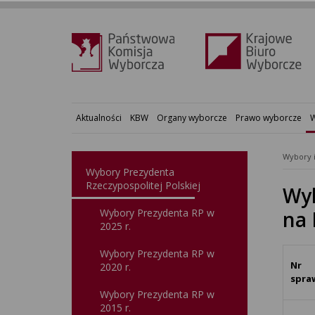
Aktualności
KBW
Organy wyborcze
Prawo wyborcze
W
Wybory 
Wybory Prezydenta
Rzeczypospolitej Polskiej
Wyk
Wybory Prezydenta RP w
na 
2025 r.
Wybory Prezydenta RP w
Nr
2020 r.
spra
Wybory Prezydenta RP w
2015 r.