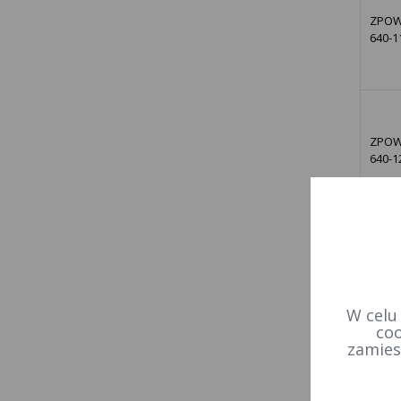
ZPOW
640-1
ZPOW
640-1
ZPOW
640-1
W celu
coo
zamies
ZPOW