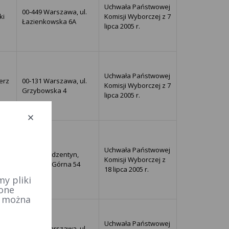
Uchwała Państwowej
00-449 Warszawa, ul.
ki
Komisji Wyborczej z 7
Łazienkowska 6A
lipca 2005 r.
Uchwała Państwowej
erz
00-131 Warszawa, ul.
Komisji Wyborczej z 7
Grzybowska 4
lipca 2005 r.
Uchwała Państwowej
ierz
26-010 Bodzentyn,
Komisji Wyborczej z
Dąbrowa Górna 54
18 lipca 2005 r.
y pliki
 one
e można
Uchwała Państwowej
00-128 Warszawa, ul.