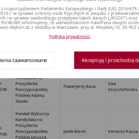
Czesław Janik
4/05
Rzeczypospolitej
Borowy
 z rozporządzeniem Parlamentu Europejskiego i Rady (UE) 2016/679 z
Polskiej Marii
2016 r. w sprawie ochrony osób fizycznych w związku z przetwarzan
Szyszkowskiej
h i w sprawie swobodnego przepływu takich danych („RODO”) oraz 
 95/46/WE informujemy, że administratorem Pani/Pana danych osob
iuro Wyborcze z siedzibą w Warszawie, przy ul. Wiejskiej 10, 00-902
Komitet Wyborczy
Kandydata na
Polityka prywatności
-
Prezydenta
Jacek Włodzimierz
Maria Urszula
5/05
Rzeczypospolitej
Ambroziak
Korycka
Polskiej Henryki
Teodory Bochniarz
ienia zaawansowane
Akceptuję i przechodzę d
Komitet Wyborczy
Kandydata na
-
Prezydenta
Ewa
Paweł Jerzy Baca
6/05
Rzeczypospolitej
Krzysztoforska
Polskiej Adama
Słomki
Komitet Wyborczy
Kandydata na
Prezydenta
-
Rzeczypospolitej
Jacek Boroń
Ireneusz Kasza
7/05
Polskiej Janusza