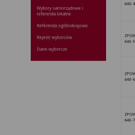
640- 
Wybory samorządowe i
referenda lokalne
Referenda ogólnokrajowe
ZPOW
Rejestr wyborców
640- 
Dane wyborcze
ZPOW
640- 
ZPOW
640- 