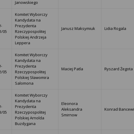
Janowskiego
Komitet Wyborczy
Kandydata na
-
Prezydenta
Janusz Maksymiuk
Lidia Rogala
1/05
Rzeczypospolitej
Polskiej Andrzeja
Leppera
Komitet Wyborczy
Kandydata na
-
Prezydenta
Maciej Patla
Ryszard Żegota
2/05
Rzeczypospolitej
Polskiej Sławomira
Salomona
Komitet Wyborczy
Kandydata na
Eleonora
-
Prezydenta
Aleksandra
Konrad Bancew
3/05
Rzeczypospolitej
Smirnow
Polskiej Arnolda
Buzdygana