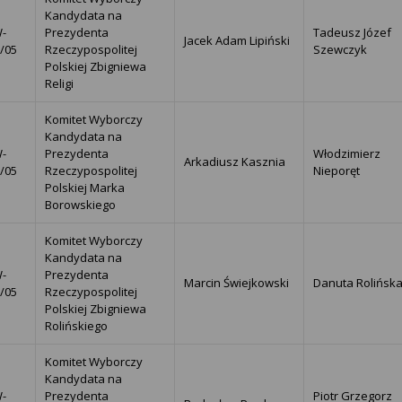
Kandydata na
-
Prezydenta
Tadeusz Józef
Jacek Adam Lipiński
1/05
Rzeczypospolitej
Szewczyk
Polskiej Zbigniewa
Religi
Komitet Wyborczy
Kandydata na
-
Prezydenta
Włodzimierz
Arkadiusz Kasznia
2/05
Rzeczypospolitej
Nieporęt
Polskiej Marka
Borowskiego
Komitet Wyborczy
Kandydata na
-
Prezydenta
Marcin Świejkowski
Danuta Rolińsk
3/05
Rzeczypospolitej
Polskiej Zbigniewa
Rolińskiego
Komitet Wyborczy
Kandydata na
-
Prezydenta
Piotr Grzegorz