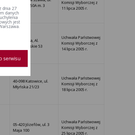
Komisji Wyborczej z
Jasielska 50A m. 3
11 lipca 2005 r.
 dnia 27
iem danych
uchylenia
owych jest
 Warszawa.
Uchwała Państwowej
Warszawa, Al.
Komisji Wyborczej z
Jerozolimskie 53
14 lipca 2005 r.
o serwisu
Uchwała Państwowej
40-098 Katowice, ul.
Komisji Wyborczej z
Młyńska 21/23
18 lipca 2005 r.
Uchwała Państwowej
05-420 Józefów, ul. 3
Komisji Wyborczej z
Maja 100
25 lipca 2005 r.