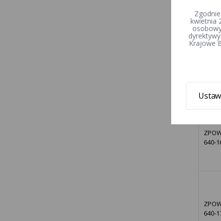
640-1
Zgodnie
kwietnia 
osobowyc
dyrektywy
Krajowe B
ZPOW
640-1
Ustaw
ZPOW
640-1
ZPOW
640-1