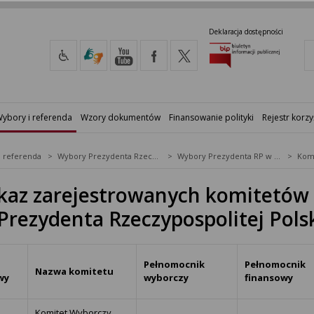
Deklaracja dostępności
ybory i referenda
Wzory dokumentów
Finansowanie polityki
Rejestr korzy
i referenda
Wybory Prezydenta Rzeczypospolitej Polskiej
Wybory Prezydenta RP w 2005&nbsp;r.
az zarejestrowanych komitetów
Prezydenta Rzeczypospolitej Polsk
Pełnomocnik
Pełnomocnik
Nazwa komitetu
wy
wyborczy
finansowy
Komitet Wyborczy