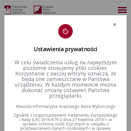
Deklaracja dostępności
Ustawienia prywatności
W celu świadczenia usług na najwyższym
więcej
poziomie stosujemy pliki cookies.
Korzystanie z naszej witryny oznacza, że
Wybory i referenda
Wybory do Sejmu i do Senatu
Wybory uzupełniające do Senatu RP
Kadencja 2001-2005
będą one zamieszczane w Państwa
Wybory uzupełniające Senat 2004 - okręg nr 29
Obwieszczenie Państwowej Komisji Wyborczej z dnia 20 września 2004 r. o postanowieniu Prezydenta Rzeczypospolitej Polskiej w sprawie zarządzenia wyborów uzupełniających do Senatu Rzeczypospolitej Polskiej
urządzeniu. W każdym momencie można
dokonać zmiany ustawień Państwa
Obwieszczenie Państwowej
przeglądarki.
Komisji Wyborczej z dnia 20
Klauzula informacyjna Krajowego Biura Wyborczego
września 2004 r. o
Zgodnie z rozporządzeniem Parlamentu Europejskiego
i Rady (UE) 2016/679 z dnia 27 kwietnia 2016 r. w
postanowieniu Prezydenta
sprawie ochrony osób fizycznych w związku z
przetwarzaniem danych osobowych i w sprawie