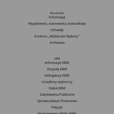
Aktualności
Informacje
Wyjaśnienia, stanowiska, komunikaty
Uchwały
Konkurs „Wybieram Wybory”
Archiwum
KBW
Informacje KBW
Zespoły KBW
Delegatury ​KBW
Urzędnicy wyborczy
Statut K​BW
Zamówienia Publiczne
Sprawozdanie finansowe
Petycje
Wydawnictwa PKW i KBW