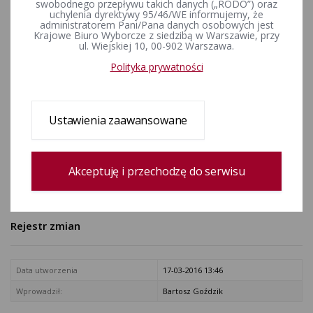
swobodnego przepływu takich danych („RODO”) oraz
Rzeczypospolitej Polskiej w
uchylenia dyrektywy 95/46/WE informujemy, że
administratorem Pani/Pana danych osobowych jest
sprawie zarządzenia wyborów
Krajowe Biuro Wyborcze z siedzibą w Warszawie, przy
ul. Wiejskiej 10, 00-902 Warszawa.
uzupełniających do Senatu
Polityka prywatności
Rzeczypospolitej Polskiej
ZAŁĄCZNIKI
Ustawienia zaawansowane
Obwieszczenie o postanowieniu o zarządzeniu wyborów.pdf
[Obwieszczenie Państwowej Komisji Wyborczej z dnia 20 września
2004 r. o postanowieniu Prezydenta Rzeczypospolitej Polskiej w
Akceptuję i przechodzę do serwisu
sprawie zarządzenia wyborów uzupełniających do Senatu
Rzeczypospolitej Polskiej]
Rejestr zmian
Data utworzenia
17-03-2016 13:46
Wprowadził:
Bartosz Goździk