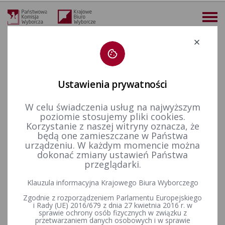
Deklaracja dostępności
Ustawienia prywatności
W celu świadczenia usług na najwyższym
więcej
poziomie stosujemy pliki cookies.
Korzystanie z naszej witryny oznacza, że
Wybory i referenda
Wybory do Sejmu i do Senatu
Wybory uzupełniające do Senatu RP
Kadencja 2001-2005
będą one zamieszczane w Państwa
Wybory uzupełniające Senat 2004 - okręg nr 1
Okręg nr 1 - Wyniki głosowania w układzie obwodów w wyborach uzupełniających do Senatu RP w Legnicy
urządzeniu. W każdym momencie można
dokonać zmiany ustawień Państwa
Okręg nr 1 - Wyniki głosowania
przeglądarki.
w układzie obwodów w
Klauzula informacyjna Krajowego Biura Wyborczego
wyborach uzupełniających do
Zgodnie z rozporządzeniem Parlamentu Europejskiego
i Rady (UE) 2016/679 z dnia 27 kwietnia 2016 r. w
Senatu RP w Legnicy
sprawie ochrony osób fizycznych w związku z
przetwarzaniem danych osobowych i w sprawie