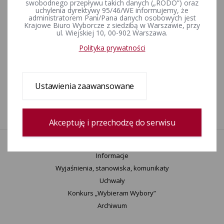
swobodnego przepływu takich danych („RODO”) oraz
uchylenia dyrektywy 95/46/WE informujemy, że
ZAŁĄCZNIKI
administratorem Pani/Pana danych osobowych jest
Krajowe Biuro Wyborcze z siedzibą w Warszawie, przy
ul. Wiejskiej 10, 00-902 Warszawa.
legnica-www.xls [plik do pobrania]
Polityka prywatności
Rejestr zmian
Ustawienia zaawansowane
Data utworzenia
17-03-2016 13:14
Wprowadził:
Bartosz Goździk
Akceptuję i przechodzę do serwisu
Aktualności
Informacje
Wyjaśnienia, stanowiska, komunikaty
Uchwały
Konkurs „Wybieram Wybory”
Archiwum