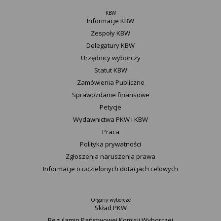
KBW
Informacje KBW
Zespoły KBW
Delegatury ​KBW
Urzędnicy wyborczy
Statut K​BW
Zamówienia Publiczne
Sprawozdanie finansowe
Petycje
Wydawnictwa PKW i KBW
Praca
Polityka prywatności
Zgłoszenia naruszenia prawa
Informacje o udzielonych dotacjach celowych
Organy wyborcze
Skład PKW
Regulamin Państwowej Komisji Wyborczej