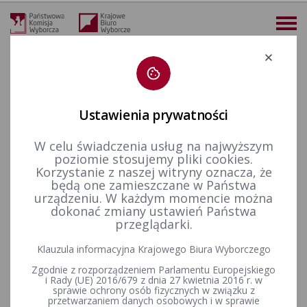
Deklaracja dostępności
Ustawienia prywatności
W celu świadczenia usług na najwyższym
więcej
poziomie stosujemy pliki cookies.
Korzystanie z naszej witryny oznacza, że
Wybory i referenda
Wybory do Sejmu i do Senatu
Wybory uzupełniające do Senatu RP
Kadencja 2001-2005
będą one zamieszczane w Państwa
Wybory uzupełniające Senat 2004 - okręg nr 1
Okręg nr 1 - Uchwała Państwowej Komisji Wyborczej z dnia 24 maja 2004 r. w sprawie przyjęcia zawiadomienia pełnomocnika wyborczego o utworzeniu Komitetu Wyborczego Wyborców Marcina Zawiły
urządzeniu. W każdym momencie można
dokonać zmiany ustawień Państwa
Okręg nr 1 - Uchwała
przeglądarki.
Państwowej Komisji Wyborczej
Klauzula informacyjna Krajowego Biura Wyborczego
z dnia 24 maja 2004 r. w
Zgodnie z rozporządzeniem Parlamentu Europejskiego
i Rady (UE) 2016/679 z dnia 27 kwietnia 2016 r. w
sprawie przyjęcia
sprawie ochrony osób fizycznych w związku z
przetwarzaniem danych osobowych i w sprawie