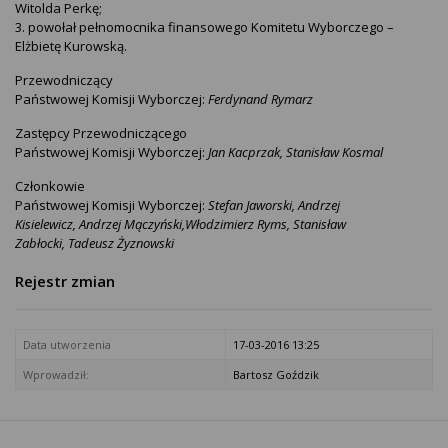
Witolda Perkę;
3. powołał pełnomocnika finansowego Komitetu Wyborczego –
Elżbietę Kurowską.
Przewodniczący
Państwowej Komisji Wyborczej:
Ferdynand Rymarz
Zastępcy Przewodniczącego
Państwowej Komisji Wyborczej:
Jan Kacprzak,
Stanisław Kosmal
Członkowie
Państwowej Komisji Wyborczej:
Stefan Jaworski,
Andrzej
Kisielewicz,
Andrzej Mączyński,
Włodzimierz Ryms,
Stanisław
Zabłocki,
Tadeusz Żyznowski
Rejestr zmian
Data utworzenia
17-03-2016 13:25
Wprowadził:
Bartosz Goździk