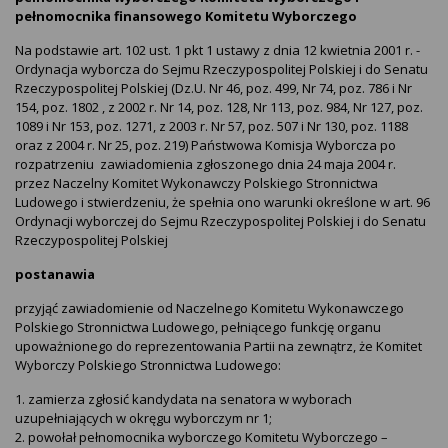
pełnomocnika finansowego Komitetu Wyborczego
Na podstawie art. 102 ust. 1 pkt 1 ustawy z dnia 12 kwietnia 2001 r. -
Ordynacja wyborcza do Sejmu Rzeczypospolitej Polskiej i do Senatu
Rzeczypospolitej Polskiej (Dz.U. Nr 46, poz. 499, Nr 74, poz. 786 i Nr
154, poz. 1802 , z 2002 r. Nr 14, poz. 128, Nr 113, poz. 984, Nr 127, poz.
1089 i Nr 153, poz. 1271, z 2003 r. Nr 57, poz. 507 i Nr 130, poz. 1188
oraz z 2004 r. Nr 25, poz. 219) Państwowa Komisja Wyborcza po
rozpatrzeniu zawiadomienia zgłoszonego dnia 24 maja 2004 r.
przez Naczelny Komitet Wykonawczy Polskiego Stronnictwa
Ludowego i stwierdzeniu, że spełnia ono warunki określone w art. 96
Ordynacji wyborczej do Sejmu Rzeczypospolitej Polskiej i do Senatu
Rzeczypospolitej Polskiej
postanawia
przyjąć zawiadomienie od Naczelnego Komitetu Wykonawczego
Polskiego Stronnictwa Ludowego, pełniącego funkcję organu
upoważnionego do reprezentowania Partii na zewnątrz, że Komitet
Wyborczy Polskiego Stronnictwa Ludowego:
1. zamierza zgłosić kandydata na senatora w wyborach
uzupełniających w okręgu wyborczym nr 1;
2. powołał pełnomocnika wyborczego Komitetu Wyborczego –