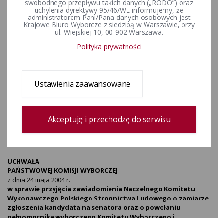
swobodnego przepływu takich danych („RODO”) oraz
zawiadomienia Naczelnego
uchylenia dyrektywy 95/46/WE informujemy, że
administratorem Pani/Pana danych osobowych jest
Komitetu Wykonawczego
Krajowe Biuro Wyborcze z siedzibą w Warszawie, przy
ul. Wiejskiej 10, 00-902 Warszawa.
Polskiego Stronnictwa
Polityka prywatności
Ludowego o zamiarze
zgłoszenia kandydata na
Ustawienia zaawansowane
senatora oraz o powołaniu
pełnomocnika wyborczego
Akceptuję i przechodzę do serwisu
Komitetu Wyb
ZPOW-572-4-9/04
UCHWAŁA
PAŃSTWOWEJ KOMISJI WYBORCZEJ
z dnia 24 maja 2004 r.
w sprawie przyjęcia zawiadomienia Naczelnego Komitetu
Wykonawczego Polskiego Stronnictwa Ludowego o zamiarze
zgłoszenia kandydata na senatora oraz o powołaniu
pełnomocnika wyborczego Komitetu Wyborczego i