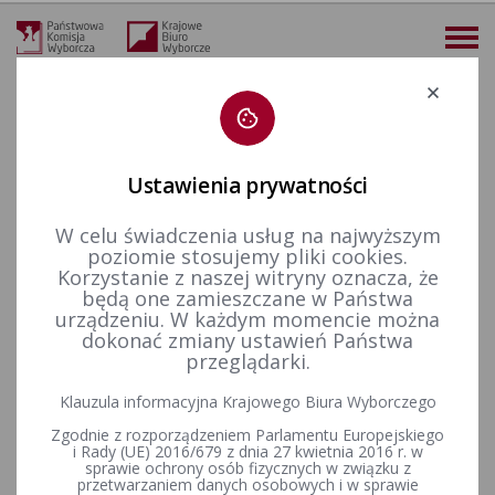
Deklaracja dostępności
Ustawienia prywatności
W celu świadczenia usług na najwyższym
więcej
poziomie stosujemy pliki cookies.
Korzystanie z naszej witryny oznacza, że
Wybory i referenda
Wybory do Sejmu i do Senatu
Wybory uzupełniające do Senatu RP
Kadencja 2001-2005
będą one zamieszczane w Państwa
Wybory uzupełniające Senat 2004 - okręg nr 1
Okręg nr 1 - Uchwała Państwowej Komisji Wyborczej z dnia 24 maja 2004 r. w sprawie przyjęcia zawiadomienia Naczelnego Komitetu Wykonawczego Polskiego Stronnictwa Ludowego o zamiarze zgłoszenia kandydata na senatora oraz o powołaniu pełnomocnika wyborczego Komitetu Wyb
urządzeniu. W każdym momencie można
dokonać zmiany ustawień Państwa
Okręg nr 1 - Uchwała
przeglądarki.
Państwowej Komisji Wyborczej
Klauzula informacyjna Krajowego Biura Wyborczego
z dnia 24 maja 2004 r. w
Zgodnie z rozporządzeniem Parlamentu Europejskiego
i Rady (UE) 2016/679 z dnia 27 kwietnia 2016 r. w
sprawie przyjęcia
sprawie ochrony osób fizycznych w związku z
przetwarzaniem danych osobowych i w sprawie