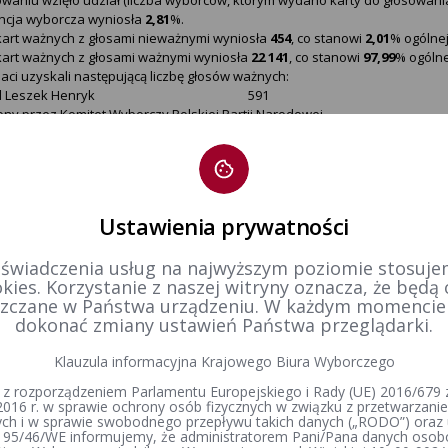
ncja wyborcza wyniosła
2,81
%.
kart ważnych z głosami nieważnymi wyniosła
454
, co stanowi
2,01
% ogólnej
kart ważnych z głosami ważnymi wyniosła
22 141
, co stanowi
97,99
% ogólne
ci uzyskali następującą liczbę głosów ważnych:
Bubel Leszek Henryk 591
ny przez Komitet Wyborczy Polskiej Partii Narodowej
murczyk Adam Wojciech 412
ony przez Komitet Wyborczy Narodowego Odrodzenia Polski
Gwizda Stanisław 3 964
Ustawienia prywatności
ony przez Komitet Wyborczy Sojusz Lewicy Demokratycznej
 świadczenia usług na najwyższym poziomie stosujem
Matusiak Ryszard 6 150
kies. Korzystanie z naszej witryny oznacza, że będą
ny przez Komitet Wyborczy Liga Polskich Rodzin
zczane w Państwa urządzeniu. W każdym momenci
dokonać zmiany ustawień Państwa przeglądarki.
Nowak Ryszard 3 590
ony przez Komitet Wyborczy Polskiego Stronnictwa Ludowego
Klauzula informacyjna Krajowego Biura Wyborczego
Piesiak Andrzej 4 766
 z rozporządzeniem Parlamentu Europejskiego i Rady (UE) 2016/679 z
ony przez Komitet Wyborczy Wyborców Andrzeja Piesiaka
2016 r. w sprawie ochrony osób fizycznych w związku z przetwarzan
h i w sprawie swobodnego przepływu takich danych („RODO”) oraz 
 95/46/WE informujemy, że administratorem Pani/Pana danych osob
awiła Marcin Edward 2 668