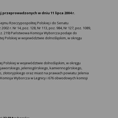
 przeprowadzonych w dniu 11 lipca 2004 r.
Sejmu Rzeczypospolitej Polskiej i do Senatu
 2002 r. Nr 14, poz. 128, Nr 113, poz. 984, Nr 127, poz. 1089,
25, poz. 219) Państwowa Komisja Wyborcza podaje do
ej Polskiej w województwie dolnośląskim, w okręgu
tej Polskiej w województwie dolnośląskim, w okręgu
jaworskiego, jeleniogórskiego, kamiennogórskiego,
o, złotoryjskiego oraz miast na prawach powiatu: Jelenia
Komisja Wyborcza w Legnicy i 676 obwodowych komisji
a)
22 604
wyborców.