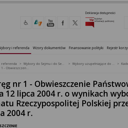
Deklaracja dostępności
ybory i referenda
Wzory dokumentów
Finansowanie polityki
Rejestr korzy
i referenda
Wybory do Sejmu i do Senatu
Wybory uzupełniające do Senatu RP
Kade
Okręg nr 1 - Obwieszczenie Państwowej Komisji Wyborczej z dnia 12 lipca 2004 r. o wynikach wyborów uzupełniających do Senatu Rzeczypospolitej Polskiej przeprowadzonych w dniu 11 lipca 2004 r.
ęg nr 1 - Obwieszczenie Państwo
a 12 lipca 2004 r. o wynikach wy
atu Rzeczypospolitej Polskiej p
ca 2004 r.
SZCZENIE