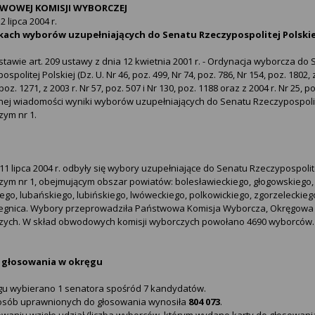
WOWEJ KOMISJI WYBORCZEJ
2 lipca 2004 r.
kach wyborów uzupełniających do Senatu Rzeczypospolitej Polskiej
tawie art. 209 ustawy z dnia 12 kwietnia 2001 r. - Ordynacja wyborcza do 
spolitej Polskiej (Dz. U. Nr 46, poz. 499, Nr 74, poz. 786, Nr 154, poz. 1802, z
 poz. 1271, z 2003 r. Nr 57, poz. 507 i Nr 130, poz. 1188 oraz z 2004 r. Nr 
nej wiadomości wyniki wyborów uzupełniających do Senatu Rzeczypospolit
ym nr 1.
11 lipca 2004 r. odbyły się wybory uzupełniające do Senatu Rzeczypospoli
ym nr 1, obejmującym obszar powiatów: bolesławieckiego, głogowskiego, 
iego, lubańskiego, lubińskiego, lwóweckiego, polkowickiego, zgorzeleckieg
Legnica. Wybory przeprowadziła Państwowa Komisja Wyborcza, Okręgowa 
zych. W skład obwodowych komisji wyborczych powołano 4690 wyborców.
 głosowania w okręgu
gu wybierano 1 senatora spośród 7 kandydatów.
 osób uprawnionych do głosowania wynosiła
804 073
.
waniu wzięło udział (liczba wyborców, którym wydano karty do głosowani