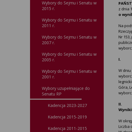
Wybory do Sejmu i Senatu w
PAŃST
2015 r.
z dnia 1
o wyni
Wybory do Sejmu i Senatu w
2011 r.
Na pods
Rzeczypo
Wybory do Sejmu i Senatu w
Nr 153,
2007 r.
publicz
wyborcz
Wybory do Sejmu i Senatu w
I.
2005 r.
W dniu 
Wybory do Sejmu i Senatu w
wyborcz
2001 r.
legnick
Góra, 
Wybory uzupełniające do
wyborc
Senatu RP
II.
Kadencja 2023‑2027
Wyniki
Kadencja 2015-2019
W okrę
Liczba
Kadencja 2011-2015
W głoso