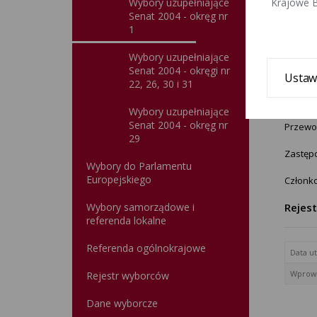
Wybory uzupełniające
Krajowe B
zgłosz
Senat 2004 - okręg nr
1
III.
Wynik
Wybory uzupełniające
Senat 2004 - okręgi nr
W woje
Ustaw
22, 26, 30 i 31
Liga Po
Wybory uzupełniające
Senat 2004 - okręg nr
Przewo
29
Zastęp
Wybory do Parlamentu
Europejskiego
Członk
Wybory samorządowe i
Rejes
referenda lokalne
Referenda ogólnokrajowe
Data u
Wprowa
Rejestr wyborców
Dane wyborcze