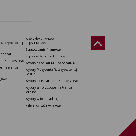
Wzory dokumentów
Rzeczypospolitej
Rejestr korzyści
Sprawozdania finansowe
do Senatu
Rejestr wpłat i rejestr umów
tu Europejskiego
Wybory do Sejmu RP i do Senatu RP
 i referenda
Wybory Prezydenta Rzeczypospolitej
Polskiej
ajowe
Wybory do Parlamentu Europejskiego
Wybory samorządowe i referenda
lokalne
Wybory w toku kadencji
Referenda ogólnokrajowe