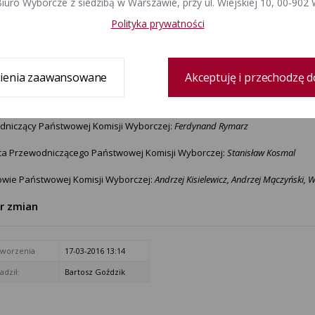
iuro Wyborcze z siedzibą w Warszawie, przy ul. Wiejskiej 10, 00-902
ony przez Komitet Wyborczy Wyborców Marcina Zawiły
Polityka prywatności
i wyborów
wództwie dolnośląskim, w okręgu wyborczym nr 1 senatorem został wybra
ienia zaawansowane
Akceptuję i przechodzę d
lskich Rodzin.
dniczący Państwowej Komisji Wyborczej:
Ferdynand Rymarz
ca Przewodniczącego Państwowej Komisji Wyborczej:
Stanisław Kosmal
owie Państwowej Komisji Wyborczej:
Andrzej Kisielewicz, Andrzej Mączyński, 
tr zmian
tworzenia
17-03-2016 13:14
dził:
Bartosz Goździk