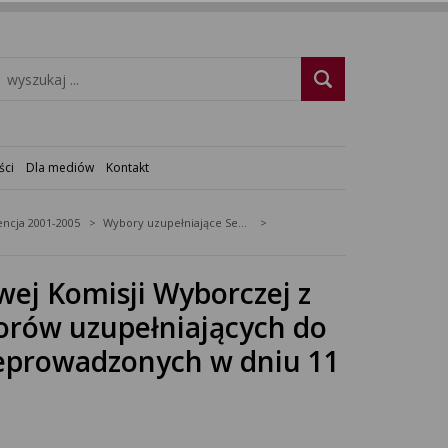
ści
Dla mediów
Kontakt
ncja 2001-2005
Wybory uzupełniające Senat 2004 - okręg nr 1
wej Komisji Wyborczej z
borów uzupełniających do
rzeprowadzonych w dniu 11