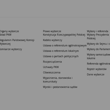
Organy wyborcze
Prawo wyborcze
Wybory i referenda
Skład PKW
Konstytucja Rzeczypospolitej Polskiej​
Wybory Prezydenta 
Polskiej
Regulamin Państwowej Komisji
Kodeks wyborczy
Wyborczej
Wybory do Sejmu i 
Ustawa o referendum ogólnokrajowym
Komisarze wyborczy
Wybory do Parlamen
Ustawa o referendum lokalnym
Wybory samorządowe
Ustawa o partiach politycznych
lokalne
Rozporządzenia
Referenda ogólnokr
Uchwały PKW
Rejestr wyborców
Obwieszczenia
Dane wyborcze
Wyjaśnienia, stanowiska i
komunikaty
Wyroki i postanowienia sądów