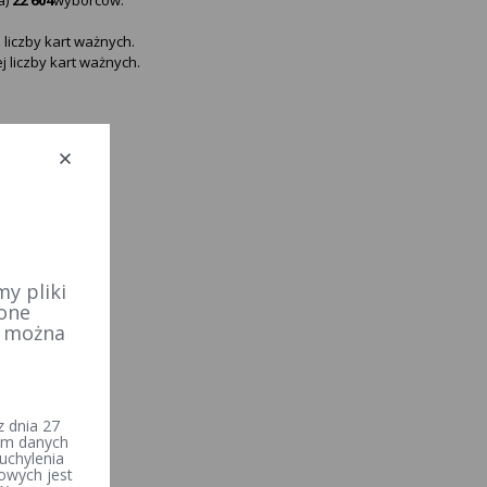
 liczby kart ważnych.
j liczby kart ważnych.
y pliki
 one
e można
 dnia 27
iem danych
uchylenia
owych jest