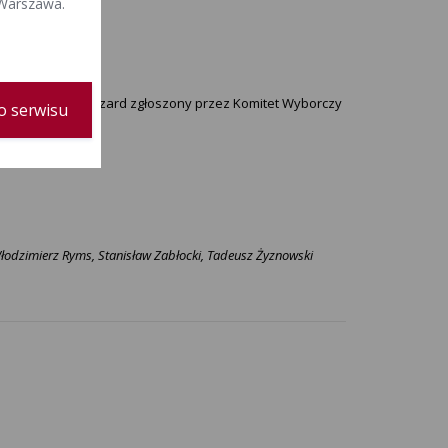
 Warszawa.
ny Matusiak Ryszard zgłoszony przez Komitet Wyborczy
o serwisu
Włodzimierz Ryms, Stanisław Zabłocki, Tadeusz Żyznowski