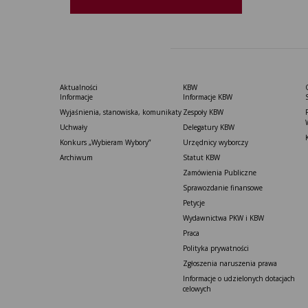
Aktualności
KBW
Informacje
Informacje KBW
Wyjaśnienia, stanowiska, komunikaty
Zespoły KBW
Uchwały
Delegatury ​KBW
Konkurs „Wybieram Wybory”
Urzędnicy wyborczy
Archiwum
Statut K​BW
Zamówienia Publiczne
Sprawozdanie finansowe
Petycje
Wydawnictwa PKW i KBW
Praca
Polityka prywatności
Zgłoszenia naruszenia prawa
Informacje o udzielonych dotacjach
celowych