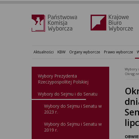
Aktualności
KBW
Organy wyborcze
Prawo wyborcze
W
Wybory 
Wybory Prezydenta
Rzeczypospolitej Polskiej
Okr
Wybory do Sejmu i do Senatu
dni
Wybory do Sejmu i Senatu w
Sen
2023 r.
lip
Wybory do Sejmu i Senatu w
2019 r.
OBWIE