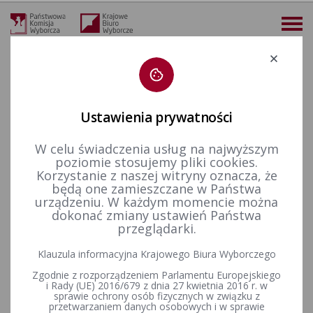
Deklaracja dostępności
Ustawienia prywatności
W celu świadczenia usług na najwyższym
więcej
poziomie stosujemy pliki cookies.
Korzystanie z naszej witryny oznacza, że
Wybory i referenda
Wybory do Sejmu i do Senatu
Wybory do Sejmu i Senatu w 2011 r.
Wyniki głosowania
będą one zamieszczane w Państwa
OBWIESZCZENIE PAŃSTWOWEJ KOMISJI WYBORCZEJ Z DNIA 11 PAŹDZIERNIKA 2011 r.
urządzeniu. W każdym momencie można
dokonać zmiany ustawień Państwa
OBWIESZCZENIE PAŃSTWOWEJ
przeglądarki.
KOMISJI WYBORCZEJ Z DNIA 11
Klauzula informacyjna Krajowego Biura Wyborczego
PAŹDZIERNIKA 2011 r.
Zgodnie z rozporządzeniem Parlamentu Europejskiego
i Rady (UE) 2016/679 z dnia 27 kwietnia 2016 r. w
sprawie ochrony osób fizycznych w związku z
przetwarzaniem danych osobowych i w sprawie
o wynikach wyborów do Sejmu Rzeczypospolitej Polskiej