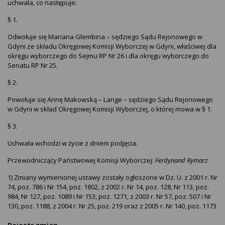
uchwala, co następuje:
§ 1.
Odwołuje się Mariana Glembina – sędziego Sądu Rejonowego w
Gdyni ze składu Okręgowej Komisji Wyborczej w Gdyni, właściwej dla
okręgu wyborczego do Sejmu RP Nr 26 i dla okręgu wyborczego do
Senatu RP Nr 25.
§ 2.
Powołuje się Annę Makowską – Lange – sędziego Sądu Rejonowego
w Gdyni w skład Okręgowej Komisji Wyborczej, o której mowa w § 1.
§ 3.
Uchwała wchodzi w życie z dniem podjęcia.
Przewodniczący Państwowej Komisji Wyborczej:
Ferdynand Rymarz
1) Zmiany wymienionej ustawy zostały ogłoszone w Dz. U. z 2001 r. Nr
74, poz. 786 i Nr 154, poz. 1802, z 2002 r. Nr 14, poz. 128, Nr 113, poz.
984, Nr 127, poz. 1089 i Nr 153, poz. 1271, z 2003 r. Nr 57, poz. 507 i Nr
130, poz. 1188, z 2004 r. Nr 25, poz. 219 oraz z 2005 r. Nr 140, poz. 1173