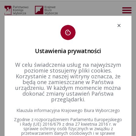
Deklaracja dostępności
Ustawienia prywatności
W celu świadczenia usług na najwyższym
więcej
poziomie stosujemy pliki cookies.
Korzystanie z naszej witryny oznacza, że
Wybory i referenda
Wybory do Sejmu i do Senatu
Wybory do Sejmu i Senatu w 2005 r.
Komunikaty Okręgowej Komisji Wyborczej
będą one zamieszczane w Państwa
Uchwała Państwowej Komisji Wyborczej z dnia 8 sierpnia 2005 r. w sprawie zmiany w składzie Okręgowej Komisji Wyborczej w Gdyni powołanej w celu przeprowadzenia wyborów do Sejmu Rzeczypospolitej Polskiej i do Senatu Rzeczypospolitej Polskiej zarządzonych n
urządzeniu. W każdym momencie można
dokonać zmiany ustawień Państwa
Uchwała Państwowej Komisji
przeglądarki.
Wyborczej z dnia 8 sierpnia
Klauzula informacyjna Krajowego Biura Wyborczego
2005 r. w sprawie zmiany w
Zgodnie z rozporządzeniem Parlamentu Europejskiego
i Rady (UE) 2016/679 z dnia 27 kwietnia 2016 r. w
składzie Okręgowej Komisji
sprawie ochrony osób fizycznych w związku z
przetwarzaniem danych osobowych i w sprawie