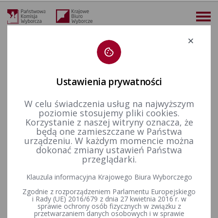
Deklaracja dostępności
Ustawienia prywatności
W celu świadczenia usług na najwyższym
więcej
poziomie stosujemy pliki cookies.
Korzystanie z naszej witryny oznacza, że
Wybory i referenda
Wybory do Parlamentu Europejskiego
Wybory do Parlamentu Europejskiego w 2014&nbsp;r.
Informacje ogólne
będą one zamieszczane w Państwa
Rozporządzenie Ministra Spraw Wewnętrznych i Administracji z dnia 27 lipca 2011 r. w sprawie rejestru wyborców oraz trybu przekazywania przez Rzeczpospolitą Polską innym państwom członkowskim Unii Europejskiej danych zawartych w tym rejestrze
urządzeniu. W każdym momencie można
dokonać zmiany ustawień Państwa
Rozporządzenie Ministra
przeglądarki.
Spraw Wewnętrznych i
Klauzula informacyjna Krajowego Biura Wyborczego
Administracji z dnia 27 lipca
Zgodnie z rozporządzeniem Parlamentu Europejskiego
i Rady (UE) 2016/679 z dnia 27 kwietnia 2016 r. w
2011 r. w sprawie rejestru
sprawie ochrony osób fizycznych w związku z
przetwarzaniem danych osobowych i w sprawie