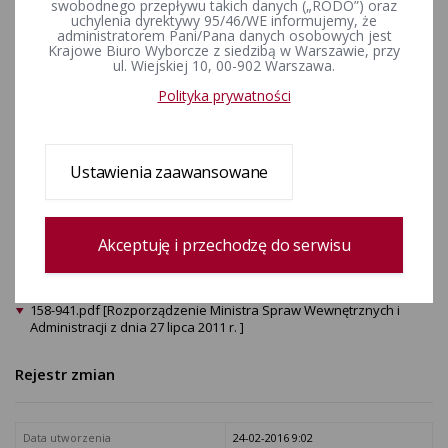
swobodnego przepływu takich danych („RODO”) oraz
wyborców oraz trybu
uchylenia dyrektywy 95/46/WE informujemy, że
administratorem Pani/Pana danych osobowych jest
przekazywania przez
Krajowe Biuro Wyborcze z siedzibą w Warszawie, przy
ul. Wiejskiej 10, 00-902 Warszawa.
Rzeczpospolitą Polską innym
Polityka prywatności
państwom członkowskim Unii
Europejskiej danych zawartych
Ustawienia zaawansowane
w tym rejestrze
Dziennik Ustaw nr 158, poz. 941
Akceptuję i przechodzę do serwisu
ZAŁĄCZNIKI
158-941.pdf [Rozporządzenie Ministra Spraw Wewnętrznych i
Administracji z dnia 27 lipca 2011 r. ]
Rejestr zmian
Data utworzenia
24-02-2016 9:02