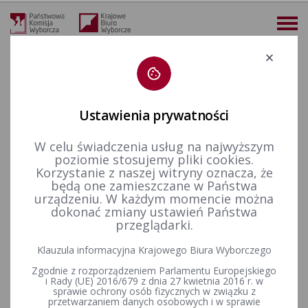
Deklaracja dostępności
Ustawienia prywatności
W celu świadczenia usług na najwyższym
więcej
poziomie stosujemy pliki cookies.
Korzystanie z naszej witryny oznacza, że
Wybory i referenda
Wybory do Parlamentu Europejskiego
Wybory do Parlamentu Europejskiego w 2014&nbsp;r.
Informacje ogólne
będą one zamieszczane w Państwa
Rozporządzenie Ministra Spraw Wewnętrznych i Administracji z dnia 22 lipca 2011 r. w sprawie współdziałania terenowych organów administracji rządowej z Krajowym Biurem Wyborczym
urządzeniu. W każdym momencie można
dokonać zmiany ustawień Państwa
Rozporządzenie Ministra
przeglądarki.
Spraw Wewnętrznych i
Klauzula informacyjna Krajowego Biura Wyborczego
Administracji z dnia 22 lipca
Zgodnie z rozporządzeniem Parlamentu Europejskiego
i Rady (UE) 2016/679 z dnia 27 kwietnia 2016 r. w
2011 r. w sprawie
sprawie ochrony osób fizycznych w związku z
przetwarzaniem danych osobowych i w sprawie