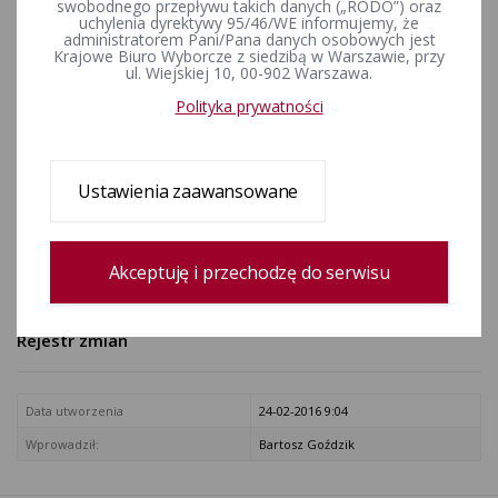
swobodnego przepływu takich danych („RODO”) oraz
współdziałania terenowych
uchylenia dyrektywy 95/46/WE informujemy, że
administratorem Pani/Pana danych osobowych jest
organów administracji
Krajowe Biuro Wyborcze z siedzibą w Warszawie, przy
ul. Wiejskiej 10, 00-902 Warszawa.
rządowej z Krajowym Biurem
Polityka prywatności
Wyborczym
Dziennik Ustaw Nr 158, poz. 940
Ustawienia zaawansowane
ZAŁĄCZNIKI
158-940.pdf [Rozporządzenie Ministra Spraw Wewnętrznych i
Akceptuję i przechodzę do serwisu
Administracji z dnia 22 lipca 2011 r. ]
Rejestr zmian
Data utworzenia
24-02-2016 9:04
Wprowadził:
Bartosz Goździk