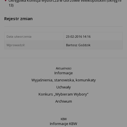
Okręgowa Komisja Wyborcza w Gorzowie Wielkopolskim (okręg nr
13)
Rejestr zmian
Data utworzenia
23-02-2016 14:16
Wprowadził:
Bartosz Goździk
Aktualności
Informacje
Wyjaśnienia, stanowiska, komunikaty
Uchwały
Konkurs „Wybieram Wybory”
Archiwum
KBW
Informacje KBW