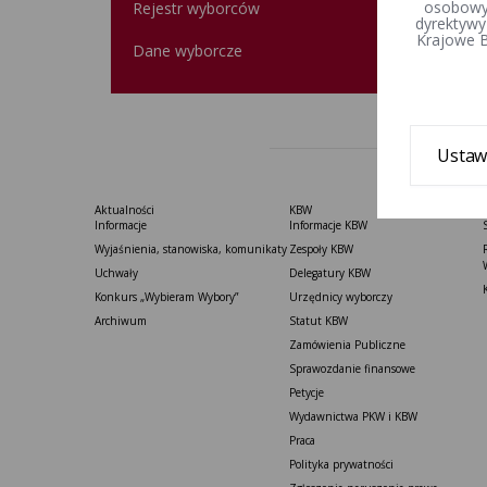
osobowyc
Rejestr wyborców
dyrektywy
Krajowe B
Dane wyborcze
Ustaw
Aktualności
KBW
Informacje
Informacje KBW
Wyjaśnienia, stanowiska, komunikaty
Zespoły KBW
Uchwały
Delegatury ​KBW
Konkurs „Wybieram Wybory”
Urzędnicy wyborczy
Archiwum
Statut K​BW
Zamówienia Publiczne
Sprawozdanie finansowe
Petycje
Wydawnictwa PKW i KBW
Praca
Polityka prywatności