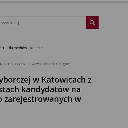
ści
Dla mediów
Kontakt
ydaci na posłów
Obwieszczenie Okręgowej Komisji Wyborczej w Katowicach z dnia 27 maja 2004 r. o okręgowych listach kandydatów na posłów do Parlamentu Europejskiego zarejestrowanych w okręgu wyborczym nr 11
yborczej w Katowicach z
listach kandydatów na
o zarejestrowanych w