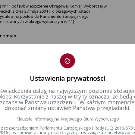
g nr 11.pdf [Obwieszczenie Okręgowej Komisji Wyborczej w
icach z dnia 27 maja 2004 r. o okręgowych listach
ydatów na posłów do Parlamentu Europejskiego
jestrowanych w okręgu wyborczym nr 11]
tr zmian
tworzenia
24-02-2016 12:22
dził:
Bartosz Goździk
Ustawienia prywatności
 świadczenia usług na najwyższym poziomie stosujem
kies. Korzystanie z naszej witryny oznacza, że będą
zczane w Państwa urządzeniu. W każdym momenci
dokonać zmiany ustawień Państwa przeglądarki.
Klauzula informacyjna Krajowego Biura Wyborczego
 z rozporządzeniem Parlamentu Europejskiego i Rady (UE) 2016/679 z
2016 r. w sprawie ochrony osób fizycznych w związku z przetwarzan