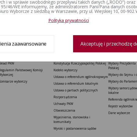
h i w sprawie swobodnego przepływu takich danych („RODO”) oraz 
 95/46/WE informujemy, że administratorem Pani/Pana danych osob
iuro Wyborcze z siedzibą w Warszawie, przy ul. Wiejskiej 10, 00-902
Polityka prywatności
ienia zaawansowane
Akceptuję i przechodzę d
Organy wyborcze
Prawo wyborcze
Wybory i referenda
Skład PKW
Konstytucja Rzeczypospolitej Polskiej​
Wybory Prezydenta 
Polskiej
Regulamin Państwowej Komisji
Kodeks wyborczy
Wyborczej
Wybory do Sejmu i 
Ustawa o referendum ogólnokrajowym
Komisarze wyborczy
Wybory do Parlamen
Ustawa o referendum lokalnym
Wybory samorządowe
Ustawa o partiach politycznych
lokalne
Rozporządzenia
Referenda ogólnokr
Uchwały PKW
Rejestr wyborców
Obwieszczenia
Dane wyborcze
Wyjaśnienia, stanowiska i
komunikaty
Wyroki i postanowienia sądów