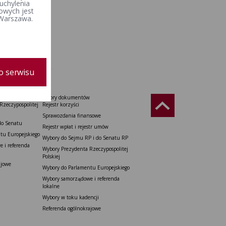
uchylenia
owych jest
 Warszawa.
o serwisu
Wzory dokumentów
Rzeczypospolitej
Rejestr korzyści
Sprawozdania finansowe
do Senatu
Rejestr wpłat i rejestr umów
tu Europejskiego
Wybory do Sejmu RP i do Senatu RP
 i referenda
Wybory Prezydenta Rzeczypospolitej
Polskiej
ajowe
Wybory do Parlamentu Europejskiego
Wybory samorządowe i referenda
lokalne
Wybory w toku kadencji
Referenda ogólnokrajowe