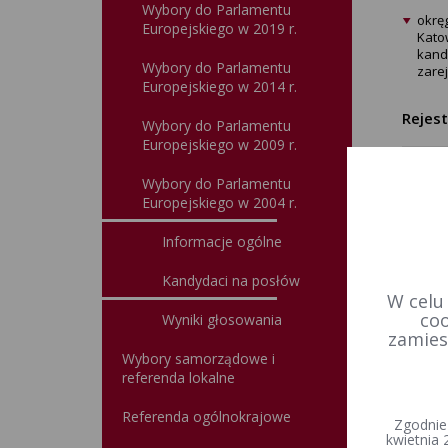
Wybory do Parlamentu
okrę
Europejskiego w 2019 r.
Katow
kand
Wybory do Parlamentu
zare
Europejskiego w 2014 r.
Rejes
Wybory do Parlamentu
Europejskiego w 2009 r.
Wybory do Parlamentu
Data u
Europejskiego w 2004 r.
Wprowa
Informacje ogólne
Kandydaci na posłów
W celu
coo
Wyniki głosowania
zamies
Wybory samorządowe i
referenda lokalne
Referenda ogólnokrajowe
Zgodnie
kwietnia 