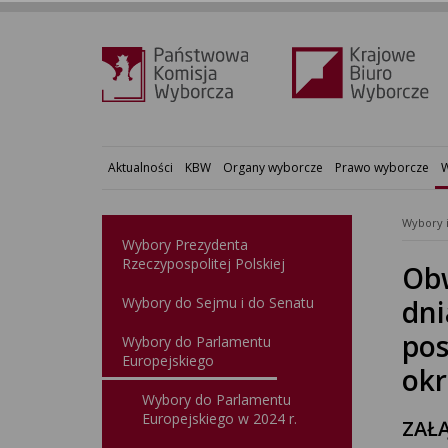
Aktualności
KBW
Organy wyborcze
Prawo wyborcze
W
Wybory 
Wybory Prezydenta
Rzeczypospolitej Polskiej
Obw
Wybory do Sejmu i do Senatu
dni
pos
Wybory do Parlamentu
Europejskiego
okr
Wybory do Parlamentu
Europejskiego w 2024 r.
ZAŁĄ