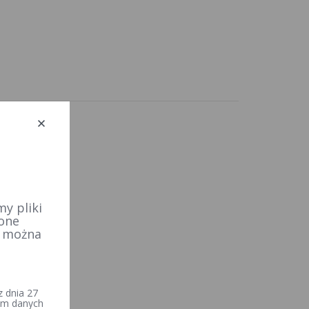
y pliki
 one
e można
 dnia 27
iem danych