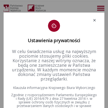
Deklaracja dostępności
Ustawienia prywatności
W celu świadczenia usług na najwyższym
więcej
poziomie stosujemy pliki cookies.
Korzystanie z naszej witryny oznacza, że
Wybory i referenda
Wybory do Parlamentu Europejskiego
Wybory do Parlamentu Europejskiego w 2004&nbsp;r.
Kandydaci na posłów
będą one zamieszczane w Państwa
Obwieszczenie Okręgowej Komisji Wyborczej w Bydgoszczy z dnia 21 maja 2004 r. o okręgowych listach kandydatów na posłów do Parlamentu Europejskiego zarejestrowanych w okręgu wyborczym nr 2
urządzeniu. W każdym momencie można
dokonać zmiany ustawień Państwa
Obwieszczenie Okręgowej
przeglądarki.
Komisji Wyborczej w
Klauzula informacyjna Krajowego Biura Wyborczego
Bydgoszczy z dnia 21 maja
Zgodnie z rozporządzeniem Parlamentu Europejskiego
i Rady (UE) 2016/679 z dnia 27 kwietnia 2016 r. w
2004 r. o okręgowych listach
sprawie ochrony osób fizycznych w związku z
przetwarzaniem danych osobowych i w sprawie