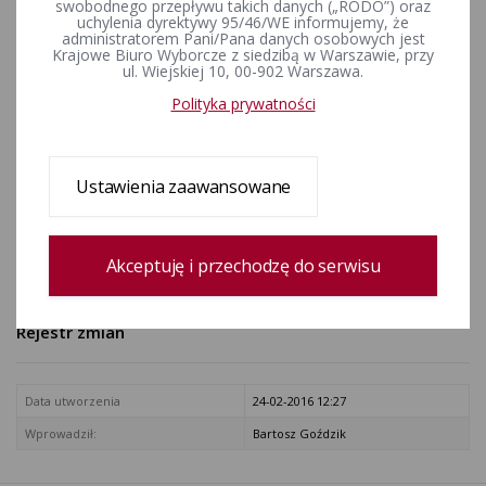
swobodnego przepływu takich danych („RODO”) oraz
kandydatów na posłów do
uchylenia dyrektywy 95/46/WE informujemy, że
administratorem Pani/Pana danych osobowych jest
Parlamentu Europejskiego
Krajowe Biuro Wyborcze z siedzibą w Warszawie, przy
ul. Wiejskiej 10, 00-902 Warszawa.
zarejestrowanych w okręgu
Polityka prywatności
wyborczym nr 2
ZAŁĄCZNIKI
Ustawienia zaawansowane
okręg nr 2.pdf [Obwieszczenie Okręgowej Komisji Wyborczej w
Bydgoszczy z dnia 21 maja 2004 r. o okręgowych listach
kandydatów na posłów do Parlamentu Europejskiego
Akceptuję i przechodzę do serwisu
zarejestrowanych w okręgu wyborczym nr 2]
Rejestr zmian
Data utworzenia
24-02-2016 12:27
Wprowadził:
Bartosz Goździk