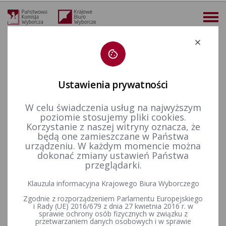
Deklaracja dostępności
Ustawienia prywatności
W celu świadczenia usług na najwyższym
więcej
poziomie stosujemy pliki cookies.
Korzystanie z naszej witryny oznacza, że
Prawo wyborcze
Wyjaśnienia, stanowiska i komunikaty
2016 r.
Komunikat Państwowej Komisji Wyborczej z dnia 11 kwietnia 2016 r. dotyczący wzorów urn wyborczych
będą one zamieszczane w Państwa
urządzeniu. W każdym momencie można
Komunikat Państwowej
dokonać zmiany ustawień Państwa
przeglądarki.
Komisji Wyborczej z dnia 11
Klauzula informacyjna Krajowego Biura Wyborczego
kwietnia 2016 r. dotyczący
Zgodnie z rozporządzeniem Parlamentu Europejskiego
wzorów urn wyborczych
i Rady (UE) 2016/679 z dnia 27 kwietnia 2016 r. w
sprawie ochrony osób fizycznych w związku z
przetwarzaniem danych osobowych i w sprawie