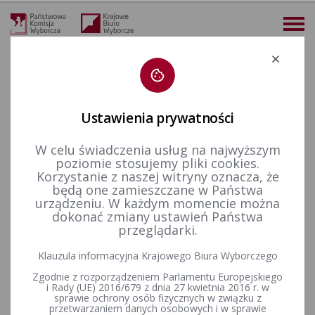
Deklaracja dostępności
Ustawienia prywatności
W celu świadczenia usług na najwyższym
więcej
poziomie stosujemy pliki cookies.
Korzystanie z naszej witryny oznacza, że
Prawo wyborcze
Uchwały PKW
2025 r.
Uchwała nr 81/2025 PKW z dnia 14 lutego 2025 r. w sprawie przyjęcia zawiadomienia o utworzeniu KOMITETU WYBORCZEGO KANDYDATA NA PREZYDENTA RZECZYPOSPOLITEJ POLSKIEJ EUGENIUSZA MACIEJEWSKIEGO w związku z wyborami zarządzonymi na dzień 18 maja 2025 r.
będą one zamieszczane w Państwa
urządzeniu. W każdym momencie można
Uchwała nr 81/2025 PKW z
dokonać zmiany ustawień Państwa
przeglądarki.
dnia 14 lutego 2025 r. w
Klauzula informacyjna Krajowego Biura Wyborczego
sprawie przyjęcia
Zgodnie z rozporządzeniem Parlamentu Europejskiego
zawiadomienia o utworzeniu
i Rady (UE) 2016/679 z dnia 27 kwietnia 2016 r. w
sprawie ochrony osób fizycznych w związku z
przetwarzaniem danych osobowych i w sprawie