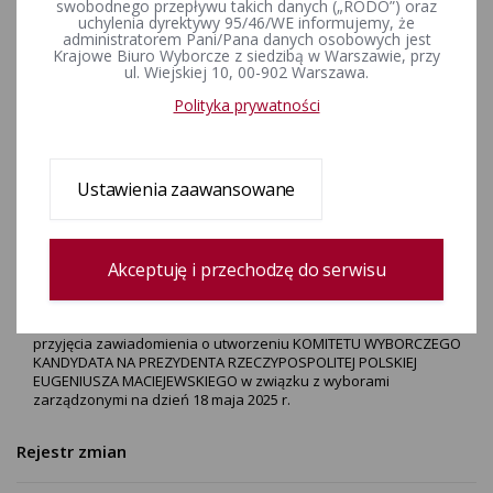
KOMITETU WYBORCZEGO
swobodnego przepływu takich danych („RODO”) oraz
uchylenia dyrektywy 95/46/WE informujemy, że
KANDYDATA NA PREZYDENTA
administratorem Pani/Pana danych osobowych jest
Krajowe Biuro Wyborcze z siedzibą w Warszawie, przy
RZECZYPOSPOLITEJ POLSKIEJ
ul. Wiejskiej 10, 00-902 Warszawa.
EUGENIUSZA
Polityka prywatności
MACIEJEWSKIEGO w związku z
wyborami zarządzonymi na
Ustawienia zaawansowane
dzień 18 maja 2025 r.
Akceptuję i przechodzę do serwisu
ZAŁĄCZNIKI
Uchwała nr 81/2025 PKW z dnia 14 lutego 2025 r. w sprawie
przyjęcia zawiadomienia o utworzeniu KOMITETU WYBORCZEGO
KANDYDATA NA PREZYDENTA RZECZYPOSPOLITEJ POLSKIEJ
EUGENIUSZA MACIEJEWSKIEGO w związku z wyborami
zarządzonymi na dzień 18 maja 2025 r.
Rejestr zmian