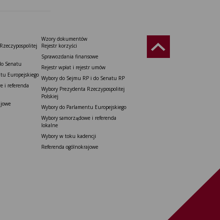
Wzory dokumentów
Rzeczypospolitej
Rejestr korzyści
Sprawozdania finansowe
do Senatu
Rejestr wpłat i rejestr umów
tu Europejskiego
Wybory do Sejmu RP i do Senatu RP
 i referenda
Wybory Prezydenta Rzeczypospolitej
Polskiej
ajowe
Wybory do Parlamentu Europejskiego
Wybory samorządowe i referenda
lokalne
Wybory w toku kadencji
Referenda ogólnokrajowe