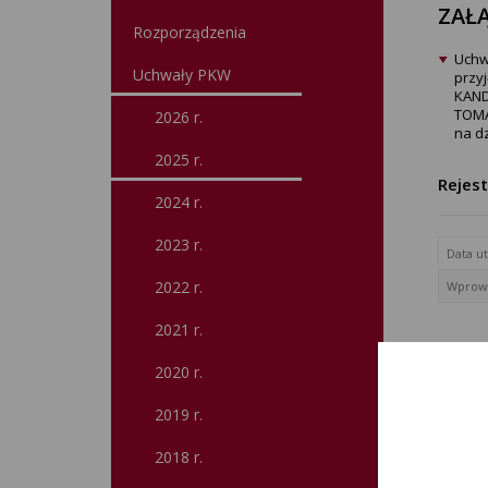
ZAŁĄ
Rozporządzenia
Uchw
Uchwały PKW
przy
KAND
TOMA
2026 r.
na dz
2025 r.
Rejes
2024 r.
2023 r.
Data u
2022 r.
Wprowa
2021 r.
2020 r.
2019 r.
2018 r.