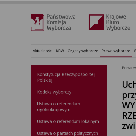
Aktualności
KBW
Organy wyborcze
Prawo wyborcze
W
Prawo w
Konstytucja Rzeczypospolitej
Polskiej​
Uch
Kodeks wyborczy
prz
WY
Ustawa o referendum
ogólnokrajowym
RZ
Ustawa o referendum lokalnym
zwi
Ustawa o partiach politycznych