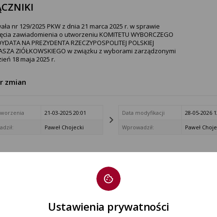
CZNIKI
ała nr 129/2025 PKW z dnia 21 marca 2025 r. w sprawie
jęcia zawiadomienia o utworzeniu KOMITETU WYBORCZEGO
YDATA NA PREZYDENTA RZECZYPOSPOLITEJ POLSKIEJ
SZA ZIÓŁKOWSKIEGO w związku z wyborami zarządzonymi
ień 18 maja 2025 r.
tr zmian
tworzenia
21-03-2025 20:01
Data modyfikacji
28-05-2026 1
dził:
Paweł Chojecki
Wprowadził:
Paweł Choje
Ustawienia prywatności