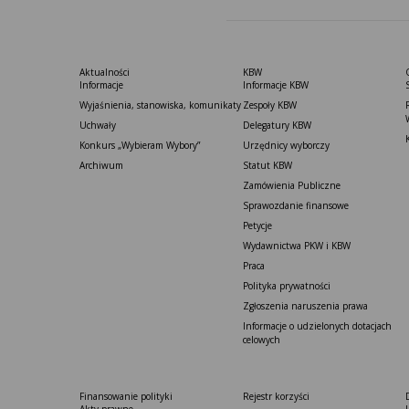
Aktualności
KBW
Informacje
Informacje KBW
Wyjaśnienia, stanowiska, komunikaty
Zespoły KBW
Uchwały
Delegatury ​KBW
Konkurs „Wybieram Wybory”
Urzędnicy wyborczy
Archiwum
Statut K​BW
Zamówienia Publiczne
Sprawozdanie finansowe
Petycje
Wydawnictwa PKW i KBW
Praca
Polityka prywatności
Zgłoszenia naruszenia prawa
Informacje o udzielonych dotacjach
celowych
Finansowanie polityki
Rejestr korzyści
Akty prawne