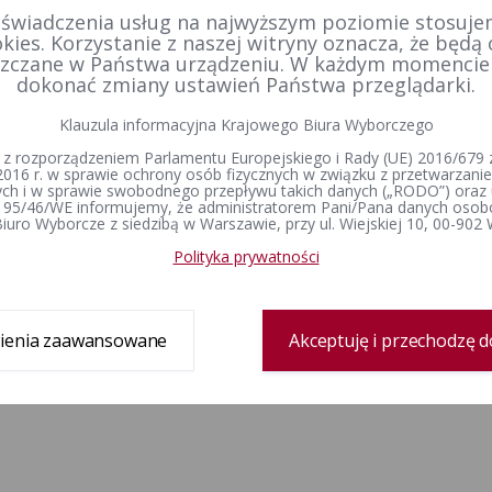
 świadczenia usług na najwyższym poziomie stosujem
kies. Korzystanie z naszej witryny oznacza, że będą
zczane w Państwa urządzeniu. W każdym momenci
dokonać zmiany ustawień Państwa przeglądarki.
Klauzula informacyjna Krajowego Biura Wyborczego
 z rozporządzeniem Parlamentu Europejskiego i Rady (UE) 2016/679 z
2016 r. w sprawie ochrony osób fizycznych w związku z przetwarzan
h i w sprawie swobodnego przepływu takich danych („RODO”) oraz 
 95/46/WE informujemy, że administratorem Pani/Pana danych osob
iuro Wyborcze z siedzibą w Warszawie, przy ul. Wiejskiej 10, 00-902
Polityka prywatności
ienia zaawansowane
Akceptuję i przechodzę d