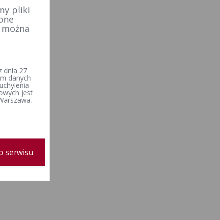
y pliki
 one
e można
 dnia 27
iem danych
uchylenia
owych jest
 Warszawa.
o serwisu