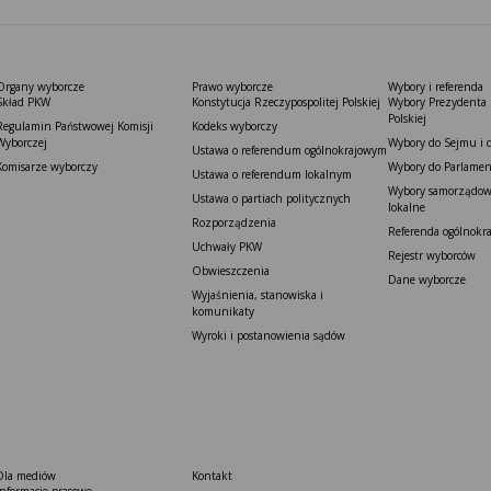
Organy wyborcze
Prawo wyborcze
Wybory i referenda
Skład PKW
Konstytucja Rzeczypospolitej Polskiej​
Wybory Prezydenta 
Polskiej
Regulamin Państwowej Komisji
Kodeks wyborczy
Wyborczej
Wybory do Sejmu i 
Ustawa o referendum ogólnokrajowym
Komisarze wyborczy
Wybory do Parlamen
Ustawa o referendum lokalnym
Wybory samorządowe
Ustawa o partiach politycznych
lokalne
Rozporządzenia
Referenda ogólnokr
Uchwały PKW
Rejestr wyborców
Obwieszczenia
Dane wyborcze
Wyjaśnienia, stanowiska i
komunikaty
Wyroki i postanowienia sądów
Dla mediów
Kontakt
Informacje prasowe