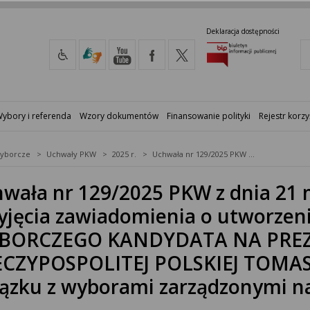
Deklaracja dostępności
ybory i referenda
Wzory dokumentów
Finansowanie polityki
Rejestr korzy
yborcze
Uchwały PKW
2025 r.
Uchwała nr 129/2025 PKW z dnia 21 marca 2025 r. w sprawie przyjęcia zawiadomienia o utworzeniu KOMITETU WYBORCZEGO KANDYDATA NA PREZYDENTA RZECZYPOSPOLITEJ POLSKIEJ TOMASZA ZIÓŁKOWSKIEGO w związku z wyborami zarządzonymi na dzień 18 maja 2025 r.
wała nr 129/2025 PKW z dnia 21 
yjęcia zawiadomienia o utworze
BORCZEGO KANDYDATA NA PRE
ECZYPOSPOLITEJ POLSKIEJ TOMA
ązku z wyborami zarządzonymi na