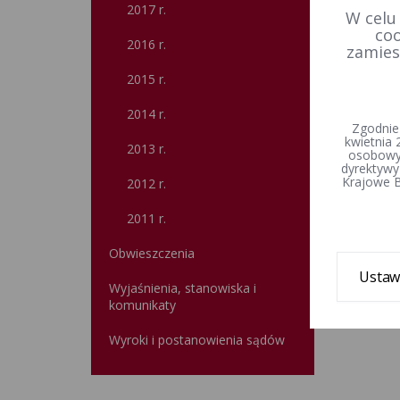
2017 r.
W celu
coo
2016 r.
zamies
2015 r.
2014 r.
Zgodnie
kwietnia 
2013 r.
osobowyc
dyrektywy
Krajowe B
2012 r.
2011 r.
Obwieszczenia
Ustaw
Wyjaśnienia, stanowiska i
komunikaty
Wyroki i postanowienia sądów