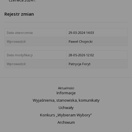
czerwca 2024 r.
Rejestr zmian
Data utworzenia
29-03-2024 14:03
Wprowadził:
Paweł Chojecki
Data modyfikacji
28-05-2026 12:02
Wprowadził:
Patrycja Foryt
Aktualności
Informacje
Wyjaśnienia, stanowiska, komunikaty
Uchwały
Konkurs „Wybieram Wybory”
Archiwum