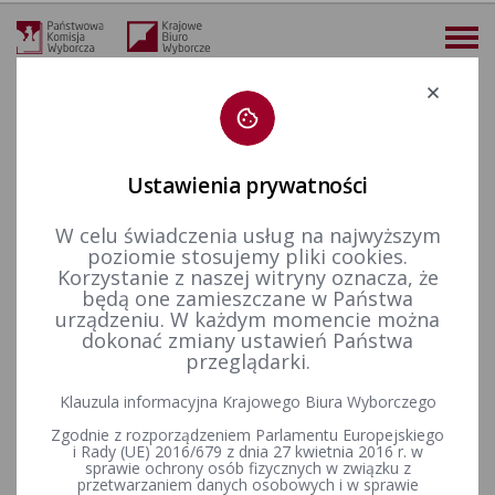
Deklaracja dostępności
Ustawienia prywatności
W celu świadczenia usług na najwyższym
więcej
poziomie stosujemy pliki cookies.
Korzystanie z naszej witryny oznacza, że
Prawo wyborcze
Uchwały PKW
2024 r.
Uchwała nr 188/2024 PKW z dnia 29 marca 2024 r. w sprawie przyjęcia zawiadomienia o utworzeniu komitetu wyborczego pod nazwą KOMITET WYBORCZY KONFEDERACJA PROPOLSKA i o zamiarze samodzielnego zgłaszania kandydatów na posłów do Parlamentu Europejskiego w wyborach zarządzonych na dzień 9 czerwca 2024 r.
będą one zamieszczane w Państwa
urządzeniu. W każdym momencie można
Uchwała nr 188/2024 PKW z
dokonać zmiany ustawień Państwa
przeglądarki.
dnia 29 marca 2024 r. w
Klauzula informacyjna Krajowego Biura Wyborczego
sprawie przyjęcia
Zgodnie z rozporządzeniem Parlamentu Europejskiego
zawiadomienia o utworzeniu
i Rady (UE) 2016/679 z dnia 27 kwietnia 2016 r. w
sprawie ochrony osób fizycznych w związku z
przetwarzaniem danych osobowych i w sprawie