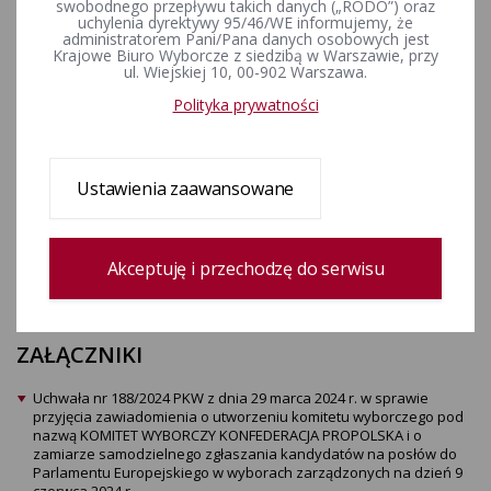
komitetu wyborczego pod
swobodnego przepływu takich danych („RODO”) oraz
uchylenia dyrektywy 95/46/WE informujemy, że
nazwą KOMITET WYBORCZY
administratorem Pani/Pana danych osobowych jest
Krajowe Biuro Wyborcze z siedzibą w Warszawie, przy
KONFEDERACJA PROPOLSKA i
ul. Wiejskiej 10, 00-902 Warszawa.
o zamiarze samodzielnego
Polityka prywatności
zgłaszania kandydatów na
posłów do Parlamentu
Ustawienia zaawansowane
Europejskiego w wyborach
zarządzonych na dzień 9
Akceptuję i przechodzę do serwisu
czerwca 2024 r.
ZAŁĄCZNIKI
Uchwała nr 188/2024 PKW z dnia 29 marca 2024 r. w sprawie
przyjęcia zawiadomienia o utworzeniu komitetu wyborczego pod
nazwą KOMITET WYBORCZY KONFEDERACJA PROPOLSKA i o
zamiarze samodzielnego zgłaszania kandydatów na posłów do
Parlamentu Europejskiego w wyborach zarządzonych na dzień 9