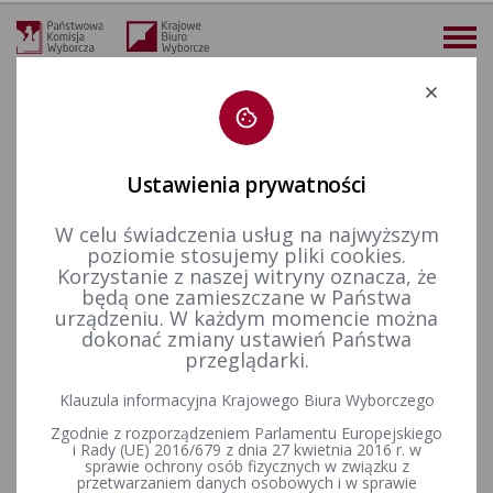
Deklaracja dostępności
Ustawienia prywatności
W celu świadczenia usług na najwyższym
więcej
poziomie stosujemy pliki cookies.
Korzystanie z naszej witryny oznacza, że
Prawo wyborcze
Uchwały PKW
2024 r.
Uchwała nr 184/2024 PKW z dnia 27 marca 2024 r. w sprawie przyjęcia zawiadomienia o utworzeniu komitetu wyborczego pod nazwą KOMITET WYBORCZY KONGRES NOWEJ PRAWICY i o zamiarze samodzielnego zgłaszania kandydatów na posłów do Parlamentu Europejskiego w wyborach zarządzonych na dzień 9 czerwca 2024 r.
będą one zamieszczane w Państwa
urządzeniu. W każdym momencie można
Uchwała nr 184/2024 PKW z
dokonać zmiany ustawień Państwa
przeglądarki.
dnia 27 marca 2024 r. w
Klauzula informacyjna Krajowego Biura Wyborczego
sprawie przyjęcia
Zgodnie z rozporządzeniem Parlamentu Europejskiego
zawiadomienia o utworzeniu
i Rady (UE) 2016/679 z dnia 27 kwietnia 2016 r. w
sprawie ochrony osób fizycznych w związku z
przetwarzaniem danych osobowych i w sprawie