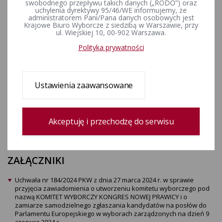
komitetu wyborczego pod
swobodnego przepływu takich danych („RODO”) oraz
uchylenia dyrektywy 95/46/WE informujemy, że
nazwą KOMITET WYBORCZY
administratorem Pani/Pana danych osobowych jest
Krajowe Biuro Wyborcze z siedzibą w Warszawie, przy
KONGRES NOWEJ PRAWICY i o
ul. Wiejskiej 10, 00-902 Warszawa.
zamiarze samodzielnego
Polityka prywatności
zgłaszania kandydatów na
posłów do Parlamentu
Ustawienia zaawansowane
Europejskiego w wyborach
zarządzonych na dzień 9
Akceptuję i przechodzę do serwisu
czerwca 2024 r.
ZAŁĄCZNIKI
Uchwała nr 184/2024 PKW z dnia 27 marca 2024 r. w sprawie
przyjęcia zawiadomienia o utworzeniu komitetu wyborczego pod
nazwą KOMITET WYBORCZY KONGRES NOWEJ PRAWICY i o
zamiarze samodzielnego zgłaszania kandydatów na posłów do
Parlamentu Europejskiego w wyborach zarządzonych na dzień 9