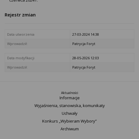
czerwca 2024 r.
Rejestr zmian
Data utworzenia
27-03-2024 14:38
Wprowadził:
Patrycja Foryt
Data modyfikacji
28-05-2026 12:03
Wprowadził:
Patrycja Foryt
Aktualności
Informacje
Wyjaśnienia, stanowiska, komunikaty
Uchwały
Konkurs „Wybieram Wybory”
Archiwum