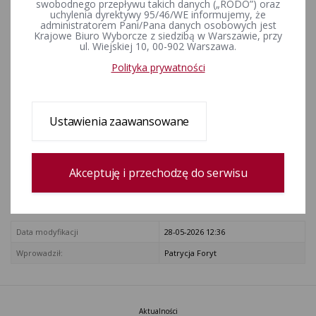
Wyborczego w Krakowie III
swobodnego przepływu takich danych („RODO”) oraz
uchylenia dyrektywy 95/46/WE informujemy, że
administratorem Pani/Pana danych osobowych jest
ZAŁĄCZNIKI
Krajowe Biuro Wyborcze z siedzibą w Warszawie, przy
ul. Wiejskiej 10, 00-902 Warszawa.
Uchwała nr 148/2024 PKW z dnia 13 marca 2024 r. w sprawie skargi
Polityka prywatności
na postanowienie Komisarza Wyborczego w Krakowie III
Rejestr zmian
Ustawienia zaawansowane
Data utworzenia
13-03-2024 23:09
Akceptuję i przechodzę do serwisu
Wprowadził:
Patrycja Foryt
zobacz cały rejestr
Data modyfikacji
28-05-2026 12:36
Wprowadził:
Patrycja Foryt
Aktualności