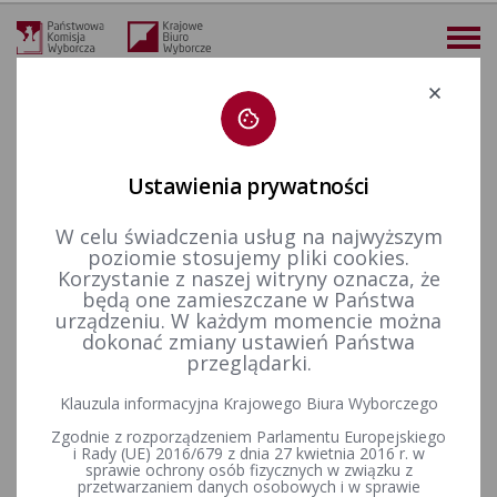
Deklaracja dostępności
Ustawienia prywatności
W celu świadczenia usług na najwyższym
więcej
poziomie stosujemy pliki cookies.
Korzystanie z naszej witryny oznacza, że
Prawo wyborcze
Uchwały PKW
2024 r.
Uchwała nr 148/2024 PKW z dnia 13 marca 2024 r. w sprawie skargi na postanowienie Komisarza Wyborczego w Krakowie III
będą one zamieszczane w Państwa
urządzeniu. W każdym momencie można
Uchwała nr 148/2024 PKW z
dokonać zmiany ustawień Państwa
przeglądarki.
dnia 13 marca 2024 r. w
Klauzula informacyjna Krajowego Biura Wyborczego
sprawie skargi na
Zgodnie z rozporządzeniem Parlamentu Europejskiego
postanowienie Komisarza
i Rady (UE) 2016/679 z dnia 27 kwietnia 2016 r. w
sprawie ochrony osób fizycznych w związku z
przetwarzaniem danych osobowych i w sprawie