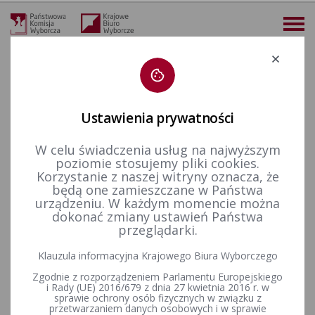
Deklaracja dostępności
Ustawienia prywatności
W celu świadczenia usług na najwyższym
więcej
poziomie stosujemy pliki cookies.
Korzystanie z naszej witryny oznacza, że
Prawo wyborcze
Uchwały PKW
2020 r.
Uchwała nr 96/2020 PKW z dnia 30 marca 2020 r. w sprawie odmowy rejestracji kandydata na Prezydenta Rzeczypospolitej Polskiej Sławomira Adama Grzywy w wyborach zarządzonych na dzień 10 maja 2020 r.
będą one zamieszczane w Państwa
urządzeniu. W każdym momencie można
Uchwała nr 96/2020 PKW z
dokonać zmiany ustawień Państwa
przeglądarki.
dnia 30 marca 2020 r. w
Klauzula informacyjna Krajowego Biura Wyborczego
sprawie odmowy rejestracji
Zgodnie z rozporządzeniem Parlamentu Europejskiego
kandydata na Prezydenta
i Rady (UE) 2016/679 z dnia 27 kwietnia 2016 r. w
sprawie ochrony osób fizycznych w związku z
przetwarzaniem danych osobowych i w sprawie