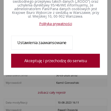
Rzeczypospolitej Polskiej
swobodnego przepływu takich danych („RODO”) oraz
uchylenia dyrektywy 95/46/WE informujemy, że
Sławomira Adama Grzywy w
administratorem Pani/Pana danych osobowych jest
Krajowe Biuro Wyborcze z siedzibą w Warszawie, przy
wyborach zarządzonych na
ul. Wiejskiej 10, 00-902 Warszawa.
dzień 10 maja 2020 r.
Polityka prywatności
ZAŁĄCZNIKI
Ustawienia zaawansowane
Uchwała nr 96/2020 PKW z dnia 30 marca 2020 r.
Rejestr zmian
Akceptuję i przechodzę do serwisu
Data utworzenia
30-03-2020 20:02
Wprowadził:
Kamil Gierasiński
zobacz cały rejestr
Data modyfikacji
10-08-2023 16:11
Wprowadził:
Paweł Chojecki