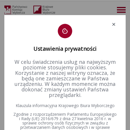
Deklaracja dostępności
Ustawienia prywatności
W celu świadczenia usług na najwyższym
więcej
poziomie stosujemy pliki cookies.
Korzystanie z naszej witryny oznacza, że
Prawo wyborcze
Uchwały PKW
2019 r.
Uchwała nr 13/2019 Państwowej Komisji Wyborczej z dnia 4 marca 2019 r. w sprawie przyjęcia zawiadomienia o utworzeniu komitetu wyborczego wyborców pod nazwą KOMITET WYBORCZY WYBORCÓW KUKIZ’15 w celu zgłaszania kandydatów na posłów do Parlamentu Europejskiego w wyborach zarządzonych na dzień 26 maja 2019 r.
będą one zamieszczane w Państwa
urządzeniu. W każdym momencie można
Uchwała nr 13/2019
dokonać zmiany ustawień Państwa
przeglądarki.
Państwowej Komisji Wyborczej
Klauzula informacyjna Krajowego Biura Wyborczego
z dnia 4 marca 2019 r. w
Zgodnie z rozporządzeniem Parlamentu Europejskiego
sprawie przyjęcia
i Rady (UE) 2016/679 z dnia 27 kwietnia 2016 r. w
sprawie ochrony osób fizycznych w związku z
przetwarzaniem danych osobowych i w sprawie