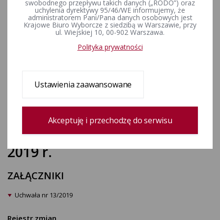
zawiadomienia o utworzeniu
swobodnego przepływu takich danych („RODO”) oraz
uchylenia dyrektywy 95/46/WE informujemy, że
komitetu wyborczego
administratorem Pani/Pana danych osobowych jest
Krajowe Biuro Wyborcze z siedzibą w Warszawie, przy
wyborców pod nazwą
ul. Wiejskiej 10, 00-902 Warszawa.
KOMITET WYBORCZY
Polityka prywatności
WYBORCÓW KUKIZ’15 w celu
zgłaszania kandydatów na
Ustawienia zaawansowane
posłów do Parlamentu
Europejskiego w wyborach
Akceptuję i przechodzę do serwisu
zarządzonych na dzień 26 maja
2019 r.
ZAŁĄCZNIKI
Uchwała nr 13/2019
Rejestr zmian