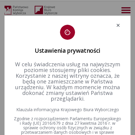
Deklaracja dostępności
Ustawienia prywatności
W celu świadczenia usług na najwyższym
więcej
poziomie stosujemy pliki cookies.
Korzystanie z naszej witryny oznacza, że
Prawo wyborcze
Uchwały PKW
2019 r.
Uchwała nr 12/2019 Państwowej Komisji Wyborczej z dnia 27 lutego 2019 r. w sprawie sposobu zgłaszania kandydatów na członków obwodowych komisji wyborczych, wzoru zgłoszenia oraz zasad powoływania tych komisji, w tym trybu przeprowadzania losowania, w wyborach do rad gmin, rad powiatów, sejmików województw i rad dzielnic m.st. Warszawy oraz w wyborach wójtów, burmistrzów i prezydentów miast
będą one zamieszczane w Państwa
urządzeniu. W każdym momencie można
Uchwała nr 12/2019
dokonać zmiany ustawień Państwa
przeglądarki.
Państwowej Komisji Wyborczej
Klauzula informacyjna Krajowego Biura Wyborczego
z dnia 27 lutego 2019 r. w
Zgodnie z rozporządzeniem Parlamentu Europejskiego
sprawie sposobu zgłaszania
i Rady (UE) 2016/679 z dnia 27 kwietnia 2016 r. w
sprawie ochrony osób fizycznych w związku z
przetwarzaniem danych osobowych i w sprawie