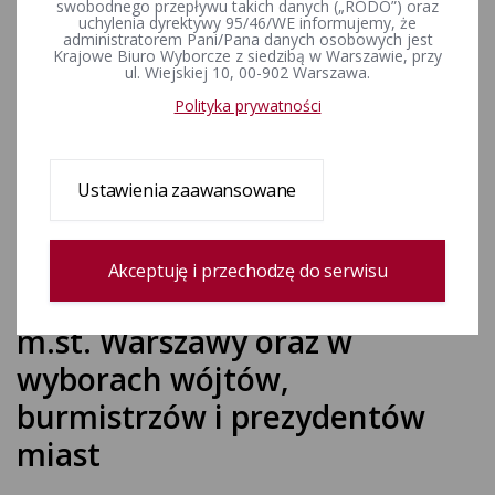
kandydatów na członków
swobodnego przepływu takich danych („RODO”) oraz
uchylenia dyrektywy 95/46/WE informujemy, że
obwodowych komisji
administratorem Pani/Pana danych osobowych jest
Krajowe Biuro Wyborcze z siedzibą w Warszawie, przy
wyborczych, wzoru zgłoszenia
ul. Wiejskiej 10, 00-902 Warszawa.
oraz zasad powoływania tych
Polityka prywatności
komisji, w tym trybu
przeprowadzania losowania, w
Ustawienia zaawansowane
wyborach do rad gmin, rad
powiatów, sejmików
Akceptuję i przechodzę do serwisu
województw i rad dzielnic
m.st. Warszawy oraz w
wyborach wójtów,
burmistrzów i prezydentów
miast