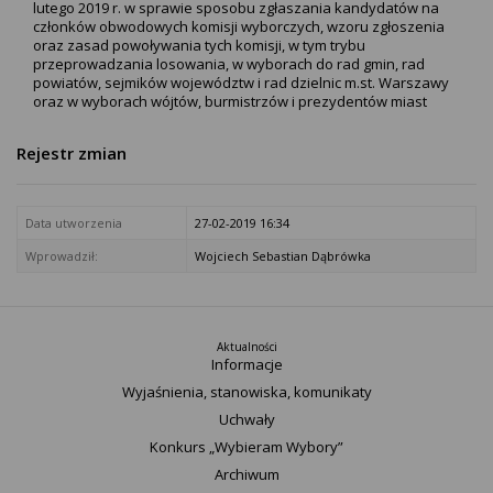
lutego 2019 r. w sprawie sposobu zgłaszania kandydatów na
członków obwodowych komisji wyborczych, wzoru zgłoszenia
oraz zasad powoływania tych komisji, w tym trybu
przeprowadzania losowania, w wyborach do rad gmin, rad
powiatów, sejmików województw i rad dzielnic m.st. Warszawy
oraz w wyborach wójtów, burmistrzów i prezydentów miast
Rejestr zmian
Data utworzenia
27-02-2019 16:34
Wprowadził:
Wojciech Sebastian Dąbrówka
Aktualności
Informacje
Wyjaśnienia, stanowiska, komunikaty
Uchwały
Konkurs „Wybieram Wybory”
Archiwum