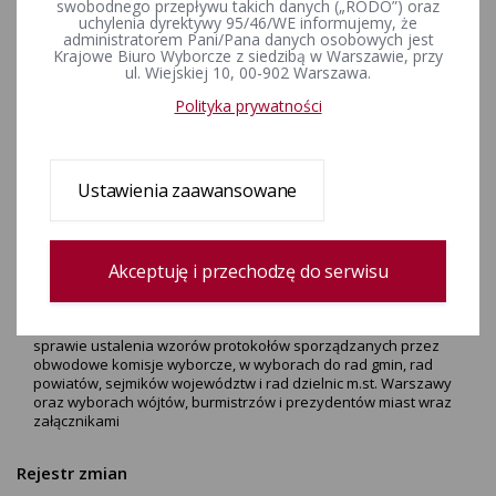
przez obwodowe komisje
swobodnego przepływu takich danych („RODO”) oraz
uchylenia dyrektywy 95/46/WE informujemy, że
wyborcze, w wyborach do rad
administratorem Pani/Pana danych osobowych jest
Krajowe Biuro Wyborcze z siedzibą w Warszawie, przy
gmin, rad powiatów, sejmików
ul. Wiejskiej 10, 00-902 Warszawa.
województw i rad dzielnic
Polityka prywatności
m.st. Warszawy oraz wyborach
wójtów, burmistrzów i
Ustawienia zaawansowane
prezydentów miast
Akceptuję i przechodzę do serwisu
ZAŁĄCZNIKI
Uchwała Państwowej Komisji Wyborczej z dnia 30 lipca 2018 r. w
sprawie ustalenia wzorów protokołów sporządzanych przez
obwodowe komisje wyborcze, w wyborach do rad gmin, rad
powiatów, sejmików województw i rad dzielnic m.st. Warszawy
oraz wyborach wójtów, burmistrzów i prezydentów miast wraz
załącznikami
Rejestr zmian