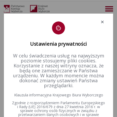
Deklaracja dostępności
Ustawienia prywatności
W celu świadczenia usług na najwyższym
więcej
poziomie stosujemy pliki cookies.
Korzystanie z naszej witryny oznacza, że
Prawo wyborcze
Uchwały PKW
2018 r.
Uchwała Państwowej Komisji Wyborczej z dnia 30 lipca 2018 r. w sprawie ustalenia wzorów protokołów sporządzanych przez obwodowe komisje wyborcze, w wyborach do rad gmin, rad powiatów, sejmików województw i rad dzielnic m.st. Warszawy oraz wyborach wójtów, burmistrzów i prezydentów miast
będą one zamieszczane w Państwa
urządzeniu. W każdym momencie można
Uchwała Państwowej Komisji
dokonać zmiany ustawień Państwa
przeglądarki.
Wyborczej z dnia 30 lipca 2018
Klauzula informacyjna Krajowego Biura Wyborczego
r. w sprawie ustalenia wzorów
Zgodnie z rozporządzeniem Parlamentu Europejskiego
protokołów sporządzanych
i Rady (UE) 2016/679 z dnia 27 kwietnia 2016 r. w
sprawie ochrony osób fizycznych w związku z
przetwarzaniem danych osobowych i w sprawie