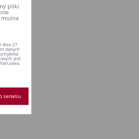
y pliki
 one
e można
 dnia 27
iem danych
uchylenia
owych jest
 Warszawa.
o serwisu