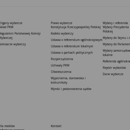
Organy wyborcze
Prawo wyborcze
Wybory i referenda
Skład PKW
Konstytucja Rzeczypospolitej Polskiej​
Wybory Prezydenta 
Polskiej
Regulamin Państwowej Komisji
Kodeks wyborczy
Wyborczej
Wybory do Sejmu i 
Ustawa o referendum ogólnokrajowym
Komisarze wyborczy
Wybory do Parlamen
Ustawa o referendum lokalnym
Wybory samorządowe
Ustawa o partiach politycznych
lokalne
Rozporządzenia
Referenda ogólnokr
Uchwały PKW
Rejestr wyborców
Obwieszczenia
Dane wyborcze
Wyjaśnienia, stanowiska i
komunikaty
Wyroki i postanowienia sądów
Dla mediów
Kontakt
Informacje prasowe