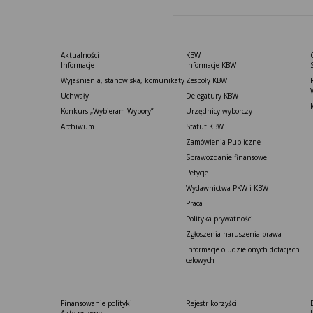
Aktualności
KBW
Informacje
Informacje KBW
Wyjaśnienia, stanowiska, komunikaty
Zespoły KBW
Uchwały
Delegatury ​KBW
Konkurs „Wybieram Wybory”
Urzędnicy wyborczy
Archiwum
Statut K​BW
Zamówienia Publiczne
Sprawozdanie finansowe
Petycje
Wydawnictwa PKW i KBW
Praca
Polityka prywatności
Zgłoszenia naruszenia prawa
Informacje o udzielonych dotacjach
celowych
Finansowanie polityki
Rejestr korzyści
Akty prawne