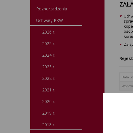
ZAŁĄ
Rozporządzenia
Uchw
Uchwały PKW
spra
kope
osobi
2026 r.
kore
2025 r.
Załą
2024 r.
Rejes
2023 r.
Data u
2022 r.
Wprowa
2021 r.
2020 r.
2019 r.
2018 r.