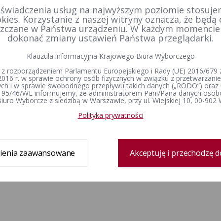
 świadczenia usług na najwyższym poziomie stosujem
kies. Korzystanie z naszej witryny oznacza, że będą
zczane w Państwa urządzeniu. W każdym momenci
dokonać zmiany ustawień Państwa przeglądarki.
Klauzula informacyjna Krajowego Biura Wyborczego
 z rozporządzeniem Parlamentu Europejskiego i Rady (UE) 2016/679 z
2016 r. w sprawie ochrony osób fizycznych w związku z przetwarzan
h i w sprawie swobodnego przepływu takich danych („RODO”) oraz 
 95/46/WE informujemy, że administratorem Pani/Pana danych osob
iuro Wyborcze z siedzibą w Warszawie, przy ul. Wiejskiej 10, 00-902
Polityka prywatności
ienia zaawansowane
Akceptuję i przechodzę d