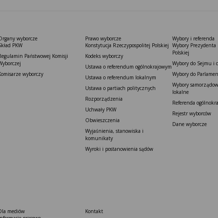
Organy wyborcze
Prawo wyborcze
Wybory i referenda
Skład PKW
Konstytucja Rzeczypospolitej Polskiej​
Wybory Prezydenta 
Polskiej
Regulamin Państwowej Komisji
Kodeks wyborczy
Wyborczej
Wybory do Sejmu i 
Ustawa o referendum ogólnokrajowym
Komisarze wyborczy
Wybory do Parlamen
Ustawa o referendum lokalnym
Wybory samorządowe
Ustawa o partiach politycznych
lokalne
Rozporządzenia
Referenda ogólnokr
Uchwały PKW
Rejestr wyborców
Obwieszczenia
Dane wyborcze
Wyjaśnienia, stanowiska i
komunikaty
Wyroki i postanowienia sądów
Dla mediów
Kontakt
Informacje prasowe