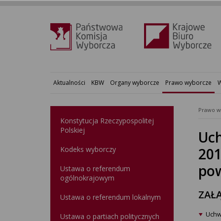
Aktualności
KBW
Organy wyborcze
Prawo wyborcze
W
Prawo w
Konstytucja Rzeczypospolitej
Polskiej​
Uch
Kodeks wyborczy
201
po
Ustawa o referendum
ogólnokrajowym
ZAŁĄ
Ustawa o referendum lokalnym
Uchw
Ustawa o partiach politycznych