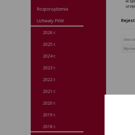
w sp
urzę
Rozporządzenia
Rejes
Uchwały PKW
2026 r.
Data u
2025 r.
Wprowa
2024 r.
2023 r.
2022 r.
2021 r.
2020 r.
2019 r.
2018 r.