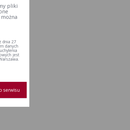
y pliki
 one
e można
 dnia 27
iem danych
uchylenia
owych jest
 Warszawa.
o serwisu