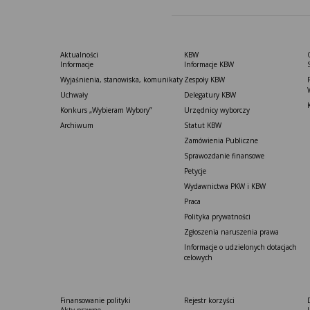
Aktualności
KBW
Informacje
Informacje KBW
Wyjaśnienia, stanowiska, komunikaty
Zespoły KBW
Uchwały
Delegatury ​KBW
Konkurs „Wybieram Wybory”
Urzędnicy wyborczy
Archiwum
Statut K​BW
Zamówienia Publiczne
Sprawozdanie finansowe
Petycje
Wydawnictwa PKW i KBW
Praca
Polityka prywatności
Zgłoszenia naruszenia prawa
Informacje o udzielonych dotacjach
celowych
Finansowanie polityki
Rejestr korzyści
Akty prawne