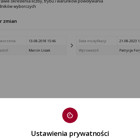
rawie określenia liczby, trybu i warunków powoływania
dników wyborczych
tr zmian
tworzenia
13-08-2018 15:46
Data modyfikacji
21-08-2023 1
dził:
Marcin Lisiak
Wprowadził:
Patrycja For
Ustawienia prywatności