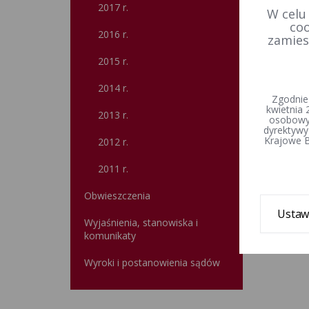
2017 r.
W celu
coo
2016 r.
zamies
2015 r.
2014 r.
Zgodnie
kwietnia 
2013 r.
osobowyc
dyrektywy
Krajowe B
2012 r.
2011 r.
Obwieszczenia
Ustaw
Wyjaśnienia, stanowiska i
komunikaty
Wyroki i postanowienia sądów