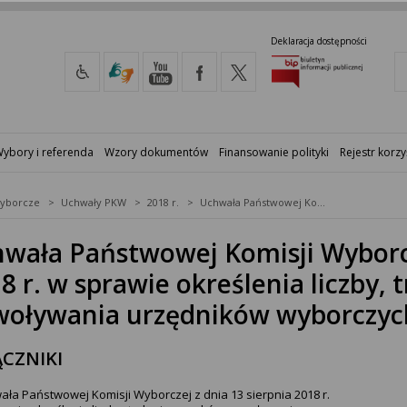
Deklaracja dostępności
ybory i referenda
Wzory dokumentów
Finansowanie polityki
Rejestr korzy
yborcze
Uchwały PKW
2018 r.
Uchwała Państwowej Komisji Wyborczej z dnia 13 sierpnia 2018 r. w sprawie określenia liczby, trybu i warunków powoływania urzędników wyborczych
wała Państwowej Komisji Wyborcz
8 r. w sprawie określenia liczby,
woływania urzędników wyborczyc
CZNIKI
ała Państwowej Komisji Wyborczej z dnia 13 sierpnia 2018 r.