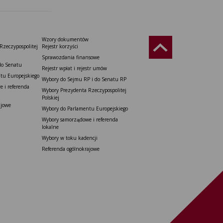
Wzory dokumentów
Rzeczypospolitej
Rejestr korzyści
Sprawozdania finansowe
do Senatu
Rejestr wpłat i rejestr umów
tu Europejskiego
Wybory do Sejmu RP i do Senatu RP
 i referenda
Wybory Prezydenta Rzeczypospolitej
Polskiej
ajowe
Wybory do Parlamentu Europejskiego
Wybory samorządowe i referenda
lokalne
Wybory w toku kadencji
Referenda ogólnokrajowe