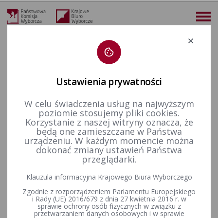
Deklaracja dostępności
Ustawienia prywatności
W celu świadczenia usług na najwyższym
więcej
poziomie stosujemy pliki cookies.
Korzystanie z naszej witryny oznacza, że
Finansowanie polityki
Finansowanie partii politycznych
Sprawozdania finansowe partii politycznych za rok 2018
Uchwały Państwowej Komisji Wyborczej w sprawie informacji finansowych partii politycznych za 2018 r.
będą one zamieszczane w Państwa
urządzeniu. W każdym momencie można
Uchwały Państwowej Komisji
dokonać zmiany ustawień Państwa
przeglądarki.
Wyborczej w sprawie
Klauzula informacyjna Krajowego Biura Wyborczego
informacji finansowych partii
Zgodnie z rozporządzeniem Parlamentu Europejskiego
politycznych za 2018 r.
i Rady (UE) 2016/679 z dnia 27 kwietnia 2016 r. w
sprawie ochrony osób fizycznych w związku z
przetwarzaniem danych osobowych i w sprawie