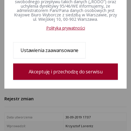
swobodnego przepływu takich danych („RODO”) oraz
ZAŁĄCZNIKI
uchylenia dyrektywy 95/46/WE informujemy, że
administratorem Pani/Pana danych osobowych jest
Krajowe Biuro Wyborcze z siedzibą w Warszawie, przy
Polskie Stronnictwo Ludowe (EwP 34)
ul. Wiejskiej 10, 00-902 Warszawa.
Sojusz Lewicy Demokratycznej (EwP 87)
Polityka prywatności
Prawo i Sprawiedliwość (EwP 124)
Platforma Obywatelska Rzeczypospolitej Polskiej (EwP 131)
Partia Zieloni (EwP 182)
Ustawienia zaawansowane
Unia Pracy (EwP 62)
Partia Razem (EwP 353)
Akceptuję i przechodzę do serwisu
KORWiN: Konfederacja Odnowy Rzeczypospolitej Wolność i
Nadzieja (EwP 399)
Twój Ruch (EwP 313)
Rejestr zmian
Data utworzenia
30-09-2019 17:07
Wprowadził:
Krzysztof Lorentz