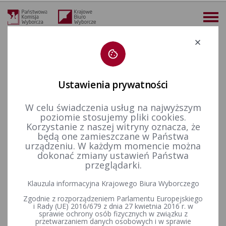
Deklaracja dostępności
Ustawienia prywatności
W celu świadczenia usług na najwyższym
więcej
poziomie stosujemy pliki cookies.
Korzystanie z naszej witryny oznacza, że
Finansowanie polityki
Finansowanie kampanii wyborczych
Wybory Prezydenta RP
Wybory Prezydenta RP - 2025
będą one zamieszczane w Państwa
urządzeniu. W każdym momencie można
dokonać zmiany ustawień Państwa
przeglądarki.
Uchwały Państwowej Komisji Wyborczej w sprawie
sprawozdań finansowych komitetów wyborczych
Klauzula informacyjna Krajowego Biura Wyborczego
uczestniczących w wyborach Prezydenta Rzeczypospolitej
Zgodnie z rozporządzeniem Parlamentu Europejskiego
Polskiej przeprowadzonych w 2025 r.
i Rady (UE) 2016/679 z dnia 27 kwietnia 2016 r. w
sprawie ochrony osób fizycznych w związku z
przetwarzaniem danych osobowych i w sprawie