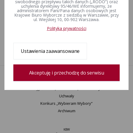
swobodnego przepływu takich danych („RODO”) oraz
Komunikat Państwowej Komisji Wyborczej z dnia 17 września
uchylenia dyrektywy 95/46/WE informujemy, że
2025 r. w sprawie sprawozdań finansowych komitetów
administratorem Pani/Pana danych osobowych jest
Krajowe Biuro Wyborcze z siedzibą w Warszawie, przy
wyborczych uczestniczących w wyborach Prezydenta
ul. Wiejskiej 10, 00-902 Warszawa.
Rzeczypospolitej Polskiej zarządzonych na dzień 18 maja
2025 r., głosowanie w których przeprowadzone zostało w
Polityka prywatności
dniach 18 maja i 1 czerwca 2025 r.
Ustawienia zaawansowane
1
Akceptuję i przechodzę do serwisu
Aktualności
Informacje
Wyjaśnienia, stanowiska, komunikaty
Uchwały
Konkurs „Wybieram Wybory”
Archiwum
KBW