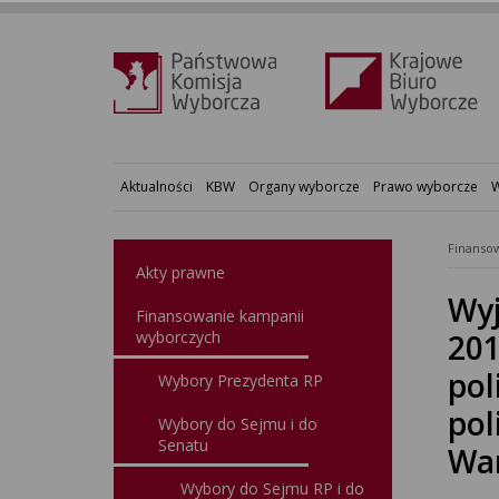
Aktualności
KBW
Organy wyborcze
Prawo wyborcze
W
Finansow
Akty prawne
Wyj
Finansowanie kampanii
wyborczych
201
pol
Wybory Prezydenta RP
pol
Wybory do Sejmu i do
Senatu
War
Wybory do Sejmu RP i do