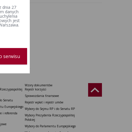
 dnia 27
iem danych
uchylenia
owych jest
 Warszawa.
o serwisu
Wzory dokumentów
Rzeczypospolitej
Rejestr korzyści
Sprawozdania finansowe
do Senatu
Rejestr wpłat i rejestr umów
tu Europejskiego
Wybory do Sejmu RP i do Senatu RP
 i referenda
Wybory Prezydenta Rzeczypospolitej
Polskiej
ajowe
Wybory do Parlamentu Europejskiego