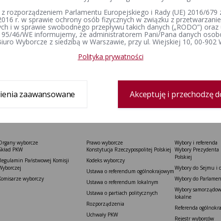
 z rozporządzeniem Parlamentu Europejskiego i Rady (UE) 2016/679 z
2016 r. w sprawie ochrony osób fizycznych w związku z przetwarzan
tworzenia
23-02-2016 14:56
h i w sprawie swobodnego przepływu takich danych („RODO”) oraz 
 95/46/WE informujemy, że administratorem Pani/Pana danych osob
dził:
Bartosz Goździk
iuro Wyborcze z siedzibą w Warszawie, przy ul. Wiejskiej 10, 00-902
Polityka prywatności
ienia zaawansowane
Akceptuję i przechodzę d
Organy wyborcze
Prawo wyborcze
Wybory i referenda
Skład PKW
Konstytucja Rzeczypospolitej Polskiej​
Wybory Prezydenta 
Polskiej
Regulamin Państwowej Komisji
Kodeks wyborczy
Wyborczej
Wybory do Sejmu i 
Ustawa o referendum ogólnokrajowym
Komisarze wyborczy
Wybory do Parlamen
Ustawa o referendum lokalnym
Wybory samorządowe
Ustawa o partiach politycznych
lokalne
Rozporządzenia
Referenda ogólnokr
Uchwały PKW
Rejestr wyborców