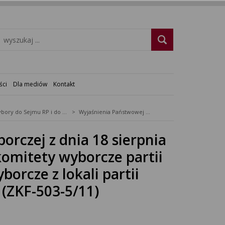
ści
Dla mediów
Kontakt
Wybory do Sejmu RP i do Senatu RP - 2011
Wyjaśnienia Państwowej Komisji Wyborczej z dnia 18 sierpnia 2011 r. w sprawie korzystania przez komitety wyborcze partii politycznych i koalicyjne komitety wyborcze z lokali partii politycznych i ich sprzętu biurowego (ZKF-503-5/11) Warszawa, dnia 18 sierpnia 2011 r.
rczej z dnia 18 sierpnia
komitety wyborcze partii
borcze z lokali partii
 (ZKF-503-5/11)