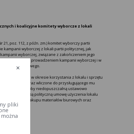
znych i koalicyjne komitety wyborcze z lokali
r 21, poz. 112, z późn. zm.) komitet wyborczy partii
 kampanii wyborczej z lokali partii politycznej, jak
u kampanii wyborczej, związane z zakończeniem jego
walnie związane z prowadzeniem kampanii wyborczej i w
 jej sprzętu biurowego.
płaty za media w okresie korzystania z lokalu i sprzętu
tu wyborczego oraz wliczone do przysługującego mu
 fizyczną stanowiłoby niedopuszczalną ustawowo
n zawrzeć z partią polityczną umowę użyczenia lokalu
 ponosił koszty zakupu materiałów biurowych oraz
y pliki
 one
e można