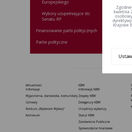
Europejskiego
Zgodnie
kwietnia 
Wybory uzupełniające do
Data u
osobowyc
Senatu RP
dyrektywy
Wprowa
Krajowe B
Finansowanie partii politycznych
Partie polityczne
Ustaw
Aktualności
KBW
Informacje
Informacje KBW
Wyjaśnienia, stanowiska, komunikaty
Zespoły KBW
Uchwały
Delegatury ​KBW
Konkurs „Wybieram Wybory”
Urzędnicy wyborczy
Archiwum
Statut K​BW
Zamówienia Publiczne
Sprawozdanie finansowe