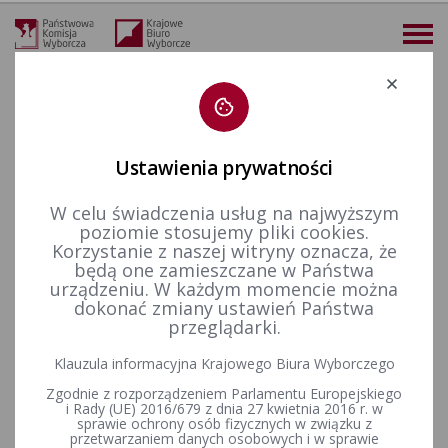
Deklaracja dostępności
Ustawienia prywatności
W celu świadczenia usług na najwyższym
więcej
poziomie stosujemy pliki cookies.
Korzystanie z naszej witryny oznacza, że
Aktualności
Informacje
Życzenia Bożonarodzeniowe i Noworoczne
będą one zamieszczane w Państwa
urządzeniu. W każdym momencie można
Życzenia Bożonarodzeniowe i
dokonać zmiany ustawień Państwa
przeglądarki.
Noworoczne
Klauzula informacyjna Krajowego Biura Wyborczego
Zgodnie z rozporządzeniem Parlamentu Europejskiego
i Rady (UE) 2016/679 z dnia 27 kwietnia 2016 r. w
sprawie ochrony osób fizycznych w związku z
przetwarzaniem danych osobowych i w sprawie